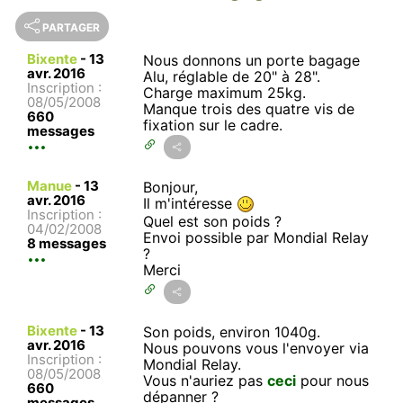
PARTAGER
Bixente
-
13
Nous donnons un porte bagage
avr. 2016
Alu, réglable de 20" à 28".
Inscription :
Charge maximum 25kg.
08/05/2008
Manque trois des quatre vis de
660
fixation sur le cadre.
messages
Manue
-
13
Bonjour,
avr. 2016
Il m'intéresse
Inscription :
Quel est son poids ?
04/02/2008
Envoi possible par Mondial Relay
8 messages
?
Merci
Bixente
-
13
Son poids, environ 1040g.
avr. 2016
Nous pouvons vous l'envoyer via
Inscription :
Mondial Relay.
08/05/2008
Vous n'auriez pas
ceci
pour nous
660
dépanner ?
messages