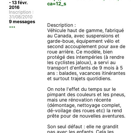
-
13 févr.
ca=12_s
2016
Inscription :
31/08/2010
9 messages
Description :
Véhicule haut de gamme, fabriqué
au Canada, avec suspensions et
garde-boue, équipement vélo et
second accouplement pour axe de
roue arrière. Ce modèle, bien
protégé des intempéries (à rendre
les cyclistes jaloux), a servi au
transport d'enfants de 9 mois à 5
ans : balades, vacances itinérantes
et surtout trajets quotidiens.
On note l'effet du temps sur le
pimpant des couleurs et les pneus,
mais une rénovation récente
(démontage, nettoyage complet,
dé-voilage des roues etc) la rend
prête pour de nouvelles aventures.
Son seul défaut : elle ne grandit
pas avec les enfants. Cela les