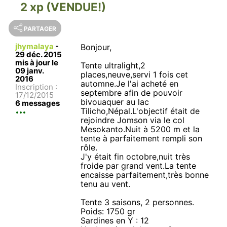
2 xp (VENDUE!)
PARTAGER
jhymalaya
-
Bonjour,
29 déc. 2015
mis à jour le
Tente ultralight,2
09 janv.
places,neuve,servi 1 fois cet
2016
automne.Je l'ai acheté en
Inscription :
septembre afin de pouvoir
17/12/2015
bivouaquer au lac
6 messages
Tilicho,Népal.L'objectif était de
rejoindre Jomson via le col
Mesokanto.Nuit à 5200 m et la
tente à parfaitement rempli son
rôle.
J'y était fin octobre,nuit très
froide par grand vent.La tente
encaisse parfaitement,très bonne
tenu au vent.
Tente 3 saisons, 2 personnes.
Poids: 1750 gr
Sardines en Y : 12