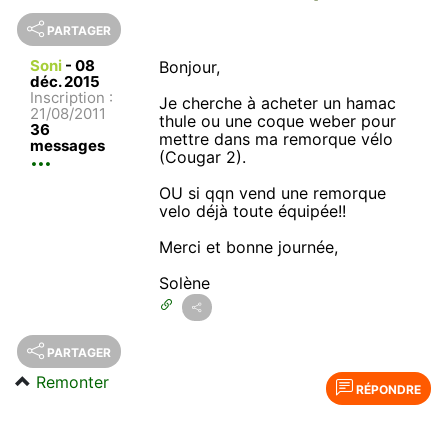
PARTAGER
Soni
-
08
Bonjour,
déc. 2015
Inscription :
Je cherche à acheter un hamac
21/08/2011
thule ou une coque weber pour
36
mettre dans ma remorque vélo
messages
(Cougar 2).
OU si qqn vend une remorque
velo déjà toute équipée!!
Merci et bonne journée,
Solène
PARTAGER
Remonter
RÉPONDRE