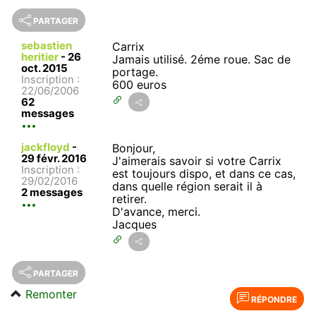
PARTAGER
sebastien
Carrix
heritier
-
26
Jamais utilisé. 2éme roue. Sac de
oct. 2015
portage.
Inscription :
600 euros
22/06/2006
62
messages
jackfloyd
-
Bonjour,
29 févr. 2016
J'aimerais savoir si votre Carrix
Inscription :
est toujours dispo, et dans ce cas,
29/02/2016
dans quelle région serait il à
2 messages
retirer.
D'avance, merci.
Jacques
PARTAGER
Remonter
RÉPONDRE