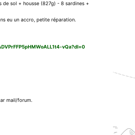
s de sol + housse (827g) - 8 sardines +
ns eu un accro, petite réparation.
/AADVPrFFP5pHMWoALL1t4-vQa?dl=0
ar mail/forum.