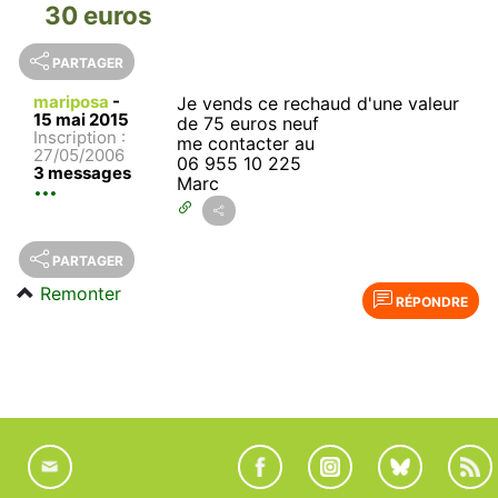
30 euros
PARTAGER
mariposa
-
Je vends ce rechaud d'une valeur
15 mai 2015
de 75 euros neuf
Inscription :
me contacter au
27/05/2006
06 955 10 225
3 messages
Marc
PARTAGER
Remonter
RÉPONDRE