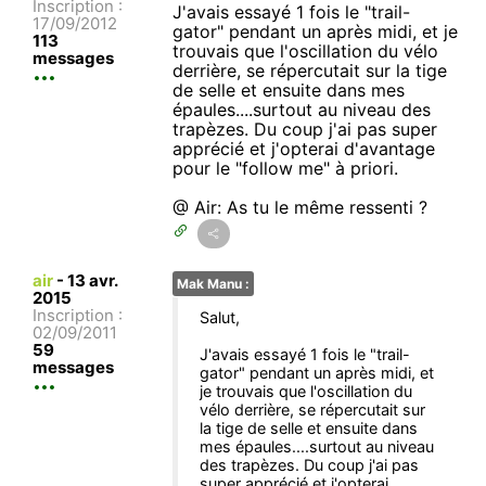
Inscription :
J'avais essayé 1 fois le "trail-
17/09/2012
gator" pendant un après midi, et je
113
trouvais que l'oscillation du vélo
messages
derrière, se répercutait sur la tige
de selle et ensuite dans mes
épaules....surtout au niveau des
trapèzes. Du coup j'ai pas super
apprécié et j'opterai d'avantage
pour le "follow me" à priori.
@ Air: As tu le même ressenti ?
air
-
13 avr.
Mak Manu :
2015
Inscription :
Salut,
02/09/2011
59
J'avais essayé 1 fois le "trail-
messages
gator" pendant un après midi, et
je trouvais que l'oscillation du
vélo derrière, se répercutait sur
la tige de selle et ensuite dans
mes épaules....surtout au niveau
des trapèzes. Du coup j'ai pas
super apprécié et j'opterai