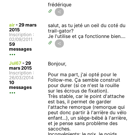
frédérique
air
-
29 mars
salut, as tu jeté un oeil du coté du
2015
trail-gator?
Inscription :
Je l'utilise et ça fonctionne bien....
02/09/2011
59
messages
Jul67
-
29
Bonjour,
mars 2015
Inscription :
Pour ma part, j'ai opté pour le
26/03/2014
Follow-me. Ça semble construit
10
pour durer (si ce n'est la rouille
messages
sur les écrous de fixation).
Très stable, car le point d'attache
est bas, il permet de garder
l'attache remorque (remorque qui
peut donc partir à l'arrière du vélo
enfant...), un siège-bébé à l'arrière,
et je pense sans problème des
sacoches.
Inconvénients: le prix, le poids.