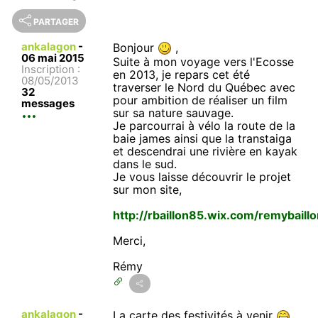
PARTAGER
ankalagon
-
Bonjour
,
06 mai 2015
Suite à mon voyage vers l'Ecosse
Inscription :
en 2013, je repars cet été
08/05/2013
traverser le Nord du Québec avec
32
pour ambition de réaliser un film
messages
sur sa nature sauvage.
Je parcourrai à vélo la route de la
baie james ainsi que la transtaiga
et descendrai une rivière en kayak
dans le sud.
Je vous laisse découvrir le projet
sur mon site,
http://rbaillon85.wix.com/remybaill
Merci,
Rémy
ankalagon
-
La carte des festivités à venir