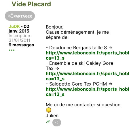
Vide Placard
PARTAGER
JuDK
-
02
Bonjour,
janv. 2015
Cause déménagement, je me
Inscription :
sépare de:
31/01/2011
9 messages
- Doudoune Bergans taille S =>
http://www.leboncoin.fr/sports_ho
ca=13_s
- Ensemble de ski Oakley Gore
Tex =>
http://www.leboncoin.fr/sports_ho
ca=13_s
- Salopette Gore Tex PGHM =>
http://www.leboncoin.fr/sports_ho
ca=13_s
Merci de me contacter si question
Julien