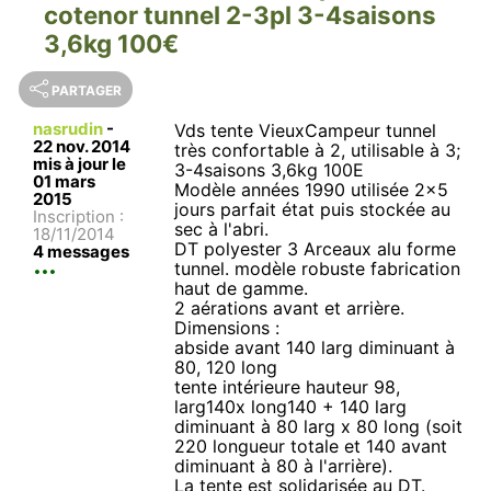
cotenor tunnel 2-3pl 3-4saisons
3,6kg 100€
PARTAGER
nasrudin
-
Vds tente VieuxCampeur tunnel
22 nov. 2014
très confortable à 2, utilisable à 3;
mis à jour le
3-4saisons 3,6kg 100E
01 mars
Modèle années 1990 utilisée 2x5
2015
jours parfait état puis stockée au
Inscription :
sec à l'abri.
18/11/2014
DT polyester 3 Arceaux alu forme
4 messages
tunnel. modèle robuste fabrication
haut de gamme.
2 aérations avant et arrière.
Dimensions :
abside avant 140 larg diminuant à
80, 120 long
tente intérieure hauteur 98,
larg140x long140 + 140 larg
diminuant à 80 larg x 80 long (soit
220 longueur totale et 140 avant
diminuant à 80 à l'arrière).
La tente est solidarisée au DT.