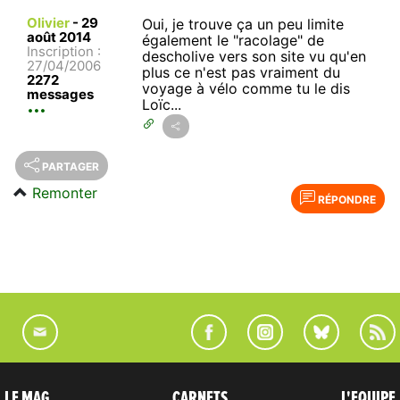
Olivier
-
29
Oui, je trouve ça un peu limite
août 2014
également le "racolage" de
Inscription :
descholive vers son site vu qu'en
27/04/2006
plus ce n'est pas vraiment du
2272
voyage à vélo comme tu le dis
messages
Loïc...
PARTAGER
Remonter
RÉPONDRE
LE MAG
CARNETS
L'EQUIPE