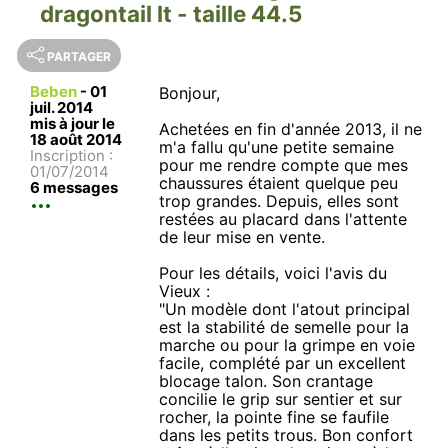
dragontail lt - taille 44.5
PARTAGER
Beben
-
01
Bonjour,
juil. 2014
mis à jour le
Achetées en fin d'année 2013, il ne
18 août 2014
m'a fallu qu'une petite semaine
Inscription :
pour me rendre compte que mes
01/07/2014
chaussures étaient quelque peu
6 messages
trop grandes. Depuis, elles sont
restées au placard dans l'attente
de leur mise en vente.
Pour les détails, voici l'avis du
Vieux :
"Un modèle dont l'atout principal
est la stabilité de semelle pour la
marche ou pour la grimpe en voie
facile, complété par un excellent
blocage talon. Son crantage
concilie le grip sur sentier et sur
rocher, la pointe fine se faufile
dans les petits trous. Bon confort