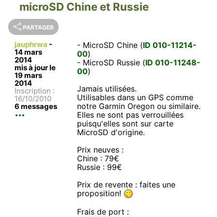
microSD Chine et Russie
PARTAGER
jauphrwa
-
- MicroSD Chine (
ID 010-11214-
14 mars
00
)
2014
- MicroSD Russie (
ID 010-11248-
mis à jour le
00
)
19 mars
2014
Jamais utilisées.
Inscription :
Utilisables dans un GPS comme
16/10/2010
notre Garmin Oregon ou similaire.
6 messages
Elles ne sont pas verrouillées
puisqu'elles sont sur carte
MicroSD d'origine.
Prix neuves :
Chine : 79€
Russie : 99€
Prix de revente : faites une
proposition!
Frais de port :