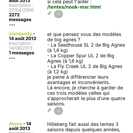
août 2013
si cela peut t'aider :
Inscription :
/tentes/nook-msr.html
27/04/2006
2272
messages
irishdandy
-
et que pensez vous des modèles
14 août 2013
de big agnes ?
Inscription :
- La Seedhouse SL 2 de Big Agnes
14/08/2013
(à 1,4 kg)
1 messages
- La Copper Spur UL 2 de Big
Agnes (à 1,6 kg)
- La Fly Creek UL 2 de Big Agnes
(à 1,2 kg)
je peine à différencier leurs
avantages et inconvénients.
Là encore, je cherche à garder de
ces trois modèles celles qui
s'approcherait le plus d'une quatre
saisons.
Alexis
-
14
Hilleberg fait aussi des tentes 3
août 2013
saisons depuis quelques années,