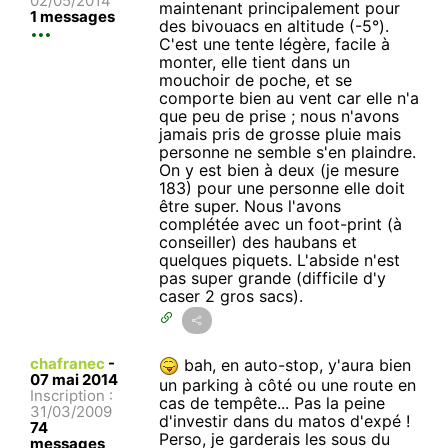
02/05/2014
maintenant principalement pour
1 messages
des bivouacs en altitude (-5°).
C'est une tente légère, facile à
monter, elle tient dans un
mouchoir de poche, et se
comporte bien au vent car elle n'a
que peu de prise ; nous n'avons
jamais pris de grosse pluie mais
personne ne semble s'en plaindre.
On y est bien à deux (je mesure
183) pour une personne elle doit
être super. Nous l'avons
complétée avec un foot-print (à
conseiller) des haubans et
quelques piquets. L'abside n'est
pas super grande (difficile d'y
caser 2 gros sacs).
chafranec
-
bah, en auto-stop, y'aura bien
07 mai 2014
un parking à côté ou une route en
Inscription :
cas de tempête... Pas la peine
31/03/2009
d'investir dans du matos d'expé !
74
Perso, je garderais les sous du
messages