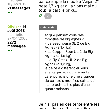
Inscription :
par exemple le modèle "Anjan 2"
16/02/2012
pèse 1,7 kg et a l'air pas mal du
71 messages
tout (à part le prix)...
Olivier
-
14
irishdandy :
août 2013
Inscription :
et que pensez vous des
27/04/2006
modèles de big agnes ?
2272
- La Seedhouse SL 2 de Big
messages
Agnes (à 1,4 kg)
- La Copper Spur UL 2 de Big
Agnes (à 1,6 kg)
- La Fly Creek UL 2 de Big
Agnes (à 1,2 kg)
je peine à différencier leurs
avantages et inconvénients.
Là encore, je cherche à garder
de ces trois modèles celles qui
s'approcherait le plus d'une
quatre saisons.
Je n'ai pas eu ces tente entre les
mains, donc difficile de dire