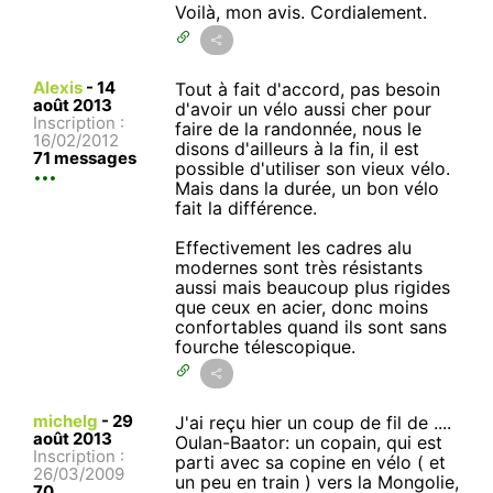
Voilà, mon avis. Cordialement.
Alexis
-
14
Tout à fait d'accord, pas besoin
août 2013
d'avoir un vélo aussi cher pour
Inscription :
faire de la randonnée, nous le
16/02/2012
disons d'ailleurs à la fin, il est
71 messages
possible d'utiliser son vieux vélo.
Mais dans la durée, un bon vélo
fait la différence.
Effectivement les cadres alu
modernes sont très résistants
aussi mais beaucoup plus rigides
que ceux en acier, donc moins
confortables quand ils sont sans
fourche télescopique.
michelg
-
29
J'ai reçu hier un coup de fil de ....
août 2013
Oulan-Baator: un copain, qui est
Inscription :
parti avec sa copine en vélo ( et
26/03/2009
un peu en train ) vers la Mongolie,
70