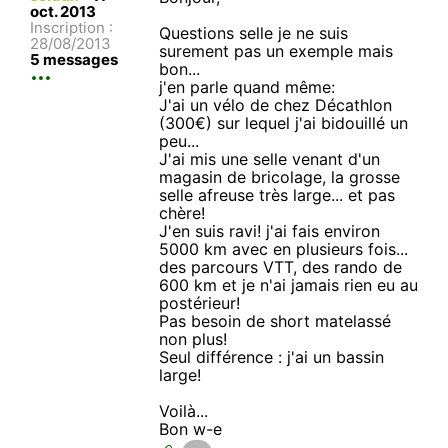
oct. 2013
Inscription :
Questions selle je ne suis
28/08/2013
surement pas un exemple mais
5 messages
bon...
j'en parle quand même:
J'ai un vélo de chez Décathlon
(300€) sur lequel j'ai bidouillé un
peu...
J'ai mis une selle venant d'un
magasin de bricolage, la grosse
selle afreuse très large... et pas
chère!
J'en suis ravi! j'ai fais environ
5000 km avec en plusieurs fois...
des parcours VTT, des rando de
600 km et je n'ai jamais rien eu au
postérieur!
Pas besoin de short matelassé
non plus!
Seul différence : j'ai un bassin
large!
Voilà...
Bon w-e