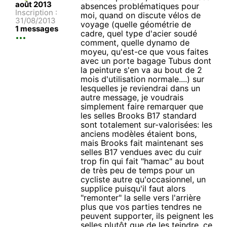
août 2013
absences problématiques pour
Inscription :
moi, quand on discute vélos de
31/08/2013
voyage (quelle géométrie de
1 messages
cadre, quel type d'acier soudé
comment, quelle dynamo de
moyeu, qu'est-ce que vous faites
avec un porte bagage Tubus dont
la peinture s'en va au bout de 2
mois d'utilisation normale....) sur
lesquelles je reviendrai dans un
autre message, je voudrais
simplement faire remarquer que
les selles Brooks B17 standard
sont totalement sur-valorisées: les
anciens modèles étaient bons,
mais Brooks fait maintenant ses
selles B17 vendues avec du cuir
trop fin qui fait "hamac" au bout
de très peu de temps pour un
cycliste autre qu'occasionnel, un
supplice puisqu'il faut alors
"remonter" la selle vers l'arrière
plus que vos parties tendres ne
peuvent supporter, ils peignent les
selles plutôt que de les teindre, ce