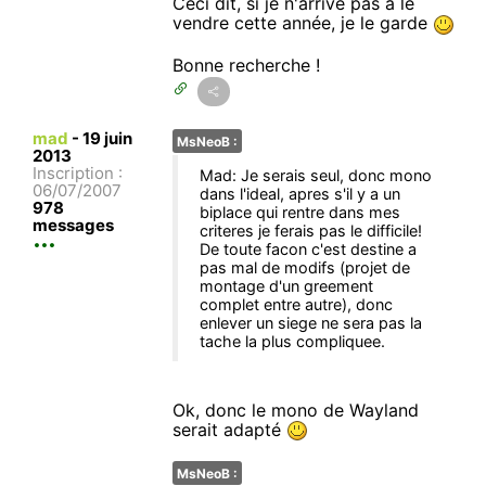
Ceci dit, si je n'arrive pas a le
vendre cette année, je le garde
Bonne recherche !
mad
-
19 juin
MsNeoB :
2013
Inscription :
Mad: Je serais seul, donc mono
06/07/2007
dans l'ideal, apres s'il y a un
978
biplace qui rentre dans mes
messages
criteres je ferais pas le difficile!
De toute facon c'est destine a
pas mal de modifs (projet de
montage d'un greement
complet entre autre), donc
enlever un siege ne sera pas la
tache la plus compliquee.
Ok, donc le mono de Wayland
serait adapté
MsNeoB :