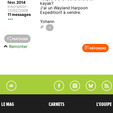
févr. 2014
kayak?
Inscription :
J'ai un Wayland Harpoon
13/02/2008
Expedition1 à vendre.
11 messages
Yohann
PARTAGER
Remonter
RÉPONDRE
LE MAG
CARNETS
L'EQUIPE