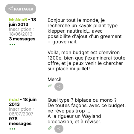
PARTAGER
MsNeoB
-
18
Bonjour tout le monde, je
juin 2013
recherche un kayak pliant type
Inscription :
klepper, nautiraid,.. avec
18/06/2013
possibilite d'ajout d'un greement
3 messages
+ gouvernail.
Voila, mon budget est d'environ
1200e, bien que j'examinerai toute
offre, et je peux venir le chercher
sur place mi juillet!
Merci!
mad
-
18 juin
Quel type ? biplace ou mono ?
2013
De toutes façons, avec ce budget,
Inscription :
ne rêve pas trop ...
06/07/2007
A la rigueur un Wayland
978
d'occasion, et à réviser.
messages