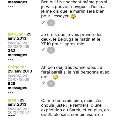
Ben oui ! Ne sachant même pas si
messages
je vais pouvoir naviguer d'ici là...
je me dis que le marlin sera bien
pour l'essayer.
jean_luc
-
29
Je crois que je vais prendre les
janv. 2013
deux, le Belouga le matin et le
Inscription :
XP10 pour l'après-midi.
28/03/2009
333
messages
Grégoire
-
Ah ben oui, très bonne idée. Je
29 janv. 2013
ferai pareil si je n'ai personne avec
Inscription :
moi...
03/07/2008
929
messages
mad
-
29
Ca me tenterais bien, mais c'est
janv. 2013
chouïa juste : je rentrerai d'une
Inscription :
expédition au Sarek, et en plus, en
06/07/2007
gonflable sans combinaison, ça