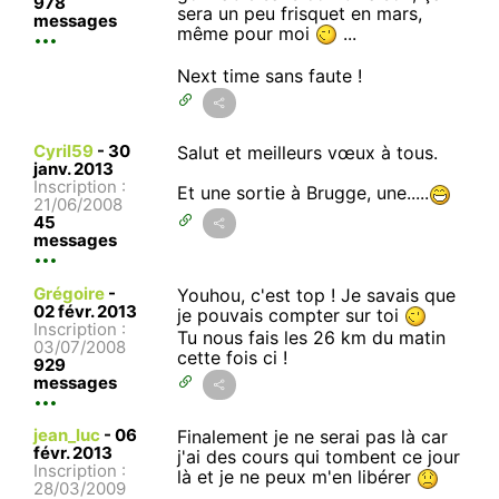
978
sera un peu frisquet en mars,
messages
même pour moi
...
Next time sans faute !
Cyril59
-
30
Salut et meilleurs vœux à tous.
janv. 2013
Inscription :
Et une sortie à Brugge, une.....
21/06/2008
45
messages
Grégoire
-
Youhou, c'est top ! Je savais que
02 févr. 2013
je pouvais compter sur toi
Inscription :
Tu nous fais les 26 km du matin
03/07/2008
cette fois ci !
929
messages
jean_luc
-
06
Finalement je ne serai pas là car
févr. 2013
j'ai des cours qui tombent ce jour
Inscription :
là et je ne peux m'en libérer
28/03/2009