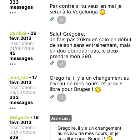
333
Par contre si tu veux en mai je
messages
serai à la Vogalonga
Cyril59
-
09
Salut Grégoire,
févr. 2013
Je fais pas 26km en solo en début
Inscription :
de saison sans entrainement, mais
21/06/2008
en duo pourquoi pas, je peux
45
prendre mon 390.
messages
jean_luc
-
17
Grégoire, il y a un changement au
févr. 2013
niveau de mes cours, et je suis
Inscription :
libre pour Bruges !
28/03/2009
333
messages
Grégoire
-
19
Jean-Luc :
févr. 2013
Inscription :
Grégoire, il y a un changement
03/07/2008
au niveau de mes cours, et je
929
suis libre pour Bruges !