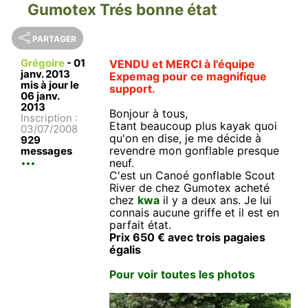
Gumotex Trés bonne état
PARTAGER
Grégoire
-
01
VENDU et MERCI à l'équipe
janv. 2013
Expemag pour ce magnifique
mis à jour le
support.
06 janv.
2013
Bonjour à tous,
Inscription :
Etant beaucoup plus kayak quoi
03/07/2008
qu'on en dise, je me décide à
929
revendre mon gonflable presque
messages
neuf.
C'est un Canoé gonflable Scout
River de chez Gumotex acheté
chez
kwa
il y a deux ans. Je lui
connais aucune griffe et il est en
parfait état.
Prix 650 € avec trois pagaies
égalis
Pour voir toutes les photos