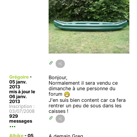
Grégoire
-
Bonjour,
05 janv.
Normalement il sera vendu ce
2013
dimanche à une personne du
mis à jour le
forum
06 janv.
J'en suis bien content car ca fera
2013
rentrer un peu de sous dans les
Inscription :
caisses !
03/07/2008
929
messages
Albike
-
05
A demain Greg..