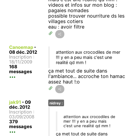
videos et infos sur mon blog :
pagaies nomades
possible trouver nourriture ds les
villages cotiers
eau : avoir filtre
Canoemap
-
08 déc. 2012
attention aux crocodiles de mer
Inscription :
!!! y en a peu mais c'est une
18/11/2009
realité qd mm !
168
ça met tout de suite dans
messages
l'ambiance... accroche ton hamac
assez haut !:o
jak91
-
09
nidrey :
déc. 2012
Inscription :
03/09/2008
attention aux crocodiles de
379
mer !!! y en a peu mais
c'est une realité qd mm !
messages
ça met tout de suite dans