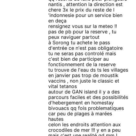
nantis , attention la direction est
chere 3x le prix du reste de l
'indonnesie pour un service bien
en deça
rensignez vous sur la meteo !!
pas de pb pour la reserve , tu
peux naviguer partout
à Sorong tu achete le pass
d'entrée ce n'est pas obligatoire
tu ne seras pas controlé mais
c'est bien de participer au
fonctionnement de la reserve
tu trouve de l'eau ds ts les villages
en janvier pas trop de moustik
vaccins , non juste le classic et
vital tetanos
autour de GAN island il y a des
parcours faciles et des possibilités
d'hebergement en homestay
bivouacs qq fois problematiques
car peu de plages à marées
hautes
celon les endroits attention aux
crocodiles de mer !!! y en a peu
mais c'est une realité qd mm !