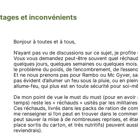
ntages et inconvénients
Bonjour à toutes et à tous,
N’ayant pas vu de discussions sur ce sujet, je profit
Vous vous demandez peut-être souvent quel réchaud
quelques jours, quelques semaines ou quelques mois. 
le problème du poids, de l’encombrement, de l’essen
Et ne nous prenons pas pour Rambo ou Mc Gyver, sa
pas évident d’allumer un feu sous la pluie, ou en ple
allume-feu, qui plus est en toute sécurité pour soi-m
De mon point de vue le must du must (pour en avoir 
temps) reste les « réchauds » usités par les militair
Ces réchauds, livrés dans les packs de ration de com
me renseigner si l’on peut en trouver dans le commerc
peut sauver la mise à de nombreuses reprises, et ét
place sortis du carton, et très nutritifs) peuvent aus
reviendrais).