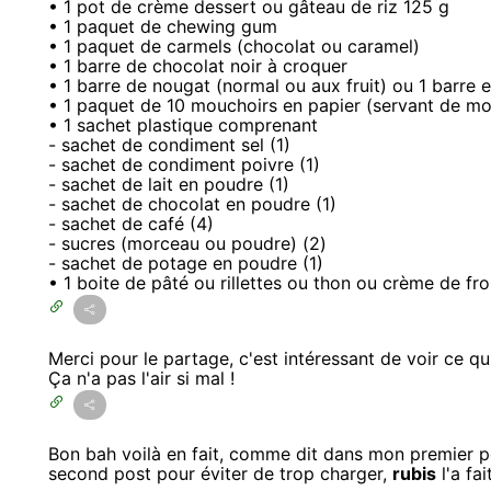
• 1 pot de crème dessert ou gâteau de riz 125 g
• 1 paquet de chewing gum
• 1 paquet de carmels (chocolat ou caramel)
• 1 barre de chocolat noir à croquer
• 1 barre de nougat (normal ou aux fruit) ou 1 barre 
• 1 paquet de 10 mouchoirs en papier (servant de mou
• 1 sachet plastique comprenant
- sachet de condiment sel (1)
- sachet de condiment poivre (1)
- sachet de lait en poudre (1)
- sachet de chocolat en poudre (1)
- sachet de café (4)
- sucres (morceau ou poudre) (2)
- sachet de potage en poudre (1)
• 1 boite de pâté ou rillettes ou thon ou crème de f
Merci pour le partage, c'est intéressant de voir ce q
Ça n'a pas l'air si mal !
Bon bah voilà en fait, comme dit dans mon premier po
second post pour éviter de trop charger,
rubis
l'a fa