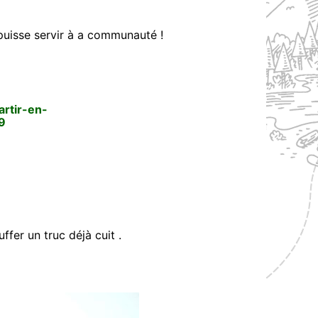
 puisse servir à a communauté !
artir-en-
89
ffer un truc déjà cuit .