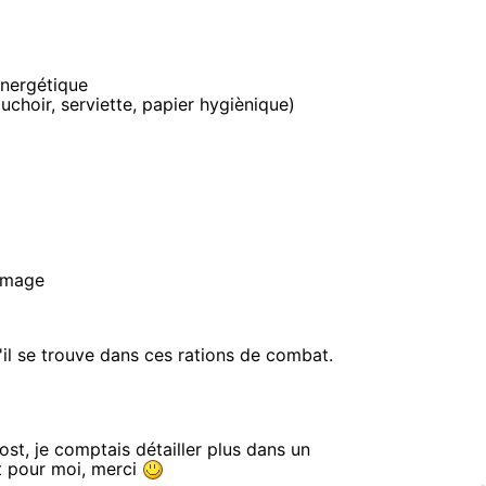
energétique
choir, serviette, papier hygiènique)
romage
u'il se trouve dans ces rations de combat.
st, je comptais détailler plus dans un
it pour moi, merci