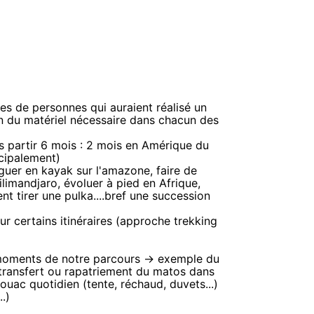
es de personnes qui auraient réalisé un
on du matériel nécessaire dans chacun des
 partir 6 mois : 2 mois en Amérique du
ncipalement)
iguer en kayak sur l'amazone, faire de
ilimandjaro, évoluer à pied en Afrique,
t tirer une pulka....bref une succession
ur certains itinéraires (approche trekking
s moments de notre parcours -> exemple du
..transfert ou rapatriement du matos dans
vouac quotidien (tente, réchaud, duvets...)
.)