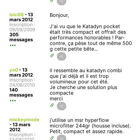
loic88
-
13
Bonjour,
mars 2012
Inscription :
J'ai vu que le Katadyn pocket
08/09/2009
était très compact et offrait des
305
performances honorables ! Par-
messages
contre, ça pèse tout de même 500
g cette petite bête...
yo0
-
13
il ressemble au katadyn combi
mars 2012
que j'ai déjà et il est trop
Inscription :
volumineux pour cet été.
04/08/2010
Je cherche une solution plus
140
compacte
messages
merci
mickeymode
j'utilise un msr hyperflow
-
13 mars
microfilter 244gr (housse incluse).
2012
Petit, compact et assez rapide.
Inscription :
13/08/2010