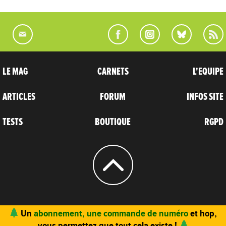
LE MAG
CARNETS
L'EQUIPE
ARTICLES
FORUM
INFOS SITE
TESTS
BOUTIQUE
RGPD
© 2004 - 2026
CARNETS D’AVENTURES
Un
abonnement, une commande de numéro
et hop,
vous permettez que tout cela existe !