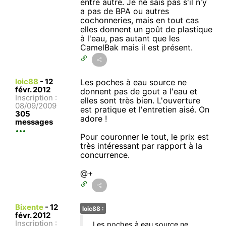
entre autre. Je ne sais pas s'il n'y
a pas de BPA ou autres
cochonneries, mais en tout cas
elles donnent un goût de plastique
à l'eau, pas autant que les
CamelBak mais il est présent.
loic88
-
12
Les poches à eau source ne
févr. 2012
donnent pas de gout a l'eau et
Inscription :
elles sont très bien. L'ouverture
08/09/2009
est pratique et l'entretien aisé. On
305
adore !
messages
Pour couronner le tout, le prix est
très intéressant par rapport à la
concurrence.
@+
Bixente
-
12
loic88 :
févr. 2012
Inscription :
Les poches à eau source ne