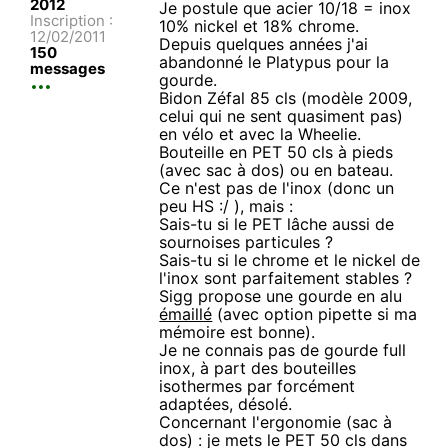
2012
Je postule que acier 10/18 = inox
Inscription :
10% nickel et 18% chrome.
12/02/2011
Depuis quelques années j'ai
150
abandonné le Platypus pour la
messages
gourde.
Bidon Zéfal 85 cls (modèle 2009,
celui qui ne sent quasiment pas)
en vélo et avec la Wheelie.
Bouteille en PET 50 cls à pieds
(avec sac à dos) ou en bateau.
Ce n'est pas de l'inox (donc un
peu HS :/ ), mais :
Sais-tu si le PET lâche aussi de
sournoises particules ?
Sais-tu si le chrome et le nickel de
l'inox sont parfaitement stables ?
Sigg propose une gourde en alu
émaillé
(avec option pipette si ma
mémoire est bonne).
Je ne connais pas de gourde full
inox, à part des bouteilles
isothermes par forcément
adaptées, désolé.
Concernant l'ergonomie (sac à
dos) : je mets le PET 50 cls dans