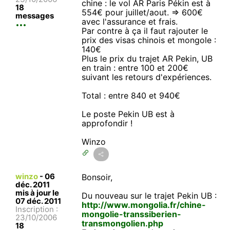
chine : le vol AR Paris Pékin est à
18
554€ pour juillet/aout. => 600€
messages
avec l'assurance et frais.
Par contre à ça il faut rajouter le
prix des visas chinois et mongole :
140€
Plus le prix du trajet AR Pekin, UB
en train : entre 100 et 200€
suivant les retours d'expériences.
Total : entre 840 et 940€
Le poste Pekin UB est à
approfondir !
Winzo
winzo
-
06
Bonsoir,
déc. 2011
mis à jour le
Du nouveau sur le trajet Pekin UB :
07 déc. 2011
http://www.mongolia.fr/chine-
Inscription :
mongolie-transsiberien-
23/10/2006
transmongolien.php
18