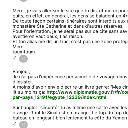
Merci, je vais aller sur le site que tu dis, et merci p
puits, en effet, en général, les gens se baladent en 4*4
De toute façon certains itinéraires sont interdits au
monastère Ste Catherine et dans d'autres réserves.
Pour l'orientation, je ne serai pas sur ce cite sans sa
avertie en vaut deux, t'as raison.
Et ton alias me dit un truc, c'est pas une zone proté
Merci
toumtoum
Bonjour,
Je n'ai pas d'expérience personnelle de voyage dans
d'insister.
A moins d'avoir envie d'écrire un livre genre: "Mes c
lit au moins ça:
http://www.diplomatie.gouv.fr/fr/c
par-pays_12191/egypte_12239/index.html
Sur l'onglet "sécurité" tu as même une carte avec le
orange...Tout le Sinaï est en orange...Le top du top de 
bateau en longeant bien lentement la côte du Yemen 