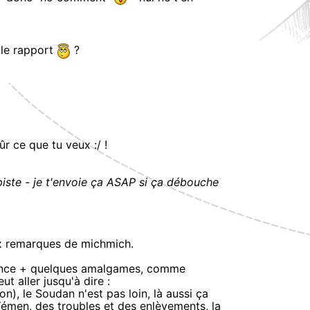
 le rapport
?
r ce que tu veux :/ !
e piste - je t'envoie ça ASAP si ça débouche
ux remarques de michmich.
orance + quelques amalgames, comme
ut aller jusqu'à dire :
on), le Soudan n'est pas loin, là aussi ça
 Yémen, des troubles et des enlèvements, la