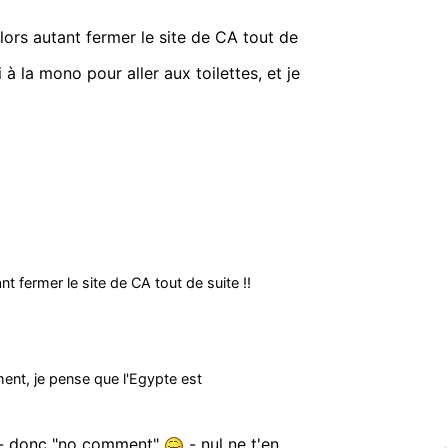
alors autant fermer le site de CA tout de
à la mono pour aller aux toilettes, et je
nt fermer le site de CA tout de suite !!
ment, je pense que l'Egypte est
e - donc "no comment"
- nul ne t'en