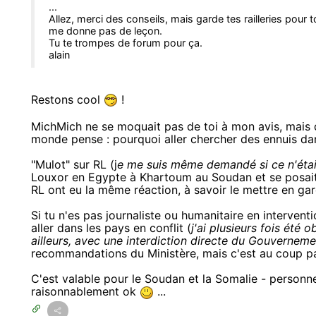
...
Allez, merci des conseils, mais garde tes railleries pour 
me donne pas de leçon.
Tu te trompes de forum pour ça.
alain
Restons cool
!
MichMich ne se moquait pas de toi à mon avis, mais d
monde pense : pourquoi aller chercher des ennuis da
"Mulot" sur RL (j
e me suis même demandé si ce n'était
Louxor en Egypte à Khartoum au Soudan et se posait
RL ont eu la même réaction, à savoir le mettre en gar
Si tu n'es pas journaliste ou humanitaire en intervent
aller dans les pays en conflit (
j'ai plusieurs fois été
ailleurs, avec une interdiction directe du Gouverneme
recommandations du Ministère, mais c'est au coup p
C'est valable pour le Soudan et la Somalie - personne
raisonnablement ok
...