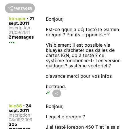
PARTAGER
bbruyer
-
21
Bonjour,
sept. 2011
Inscription :
Est-ce qqun a déj testé le Garmin
21/09/2011
oregon ? Points + ppoints - ?
2 messages
Visiblement il est possible via
blueyes d'acheter des dalles de
cartes IGN, qq a testé ? ce
système fonctionne-t-il en version
guidage ? système vectoriel ?
d'avance merci pour vos infos
bertrand.
loic88
-
24
Bonjour,
sept. 2011
Inscription :
Lequel d'oregon ?
08/09/2009
305
J'ai testé loregon 450 T et je sais
messages