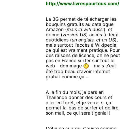
http://www.livrespourtous.com/
La 3G permet de télécharger les
bouquins gratuits au catalogue
Amazon (
mais la wifi aussi
), et
donne (
version US
) accès à deux
quotidiens (
un anglais, et un US
),
mais surtout l'accès à Wikipedia,
ce qui est vraiment pratique. Pour
des raisons de licence, on ne peut
pas en France surfer sur tout le
web - dommage
- mais c'eut
été trop beau d'avoir Internet
gratuit comme ça ...
A la fin du mois, je pars en
Thaïlande donner des cours et
aller en forêt, et je verrai si ça
permet là-bas de surfer et de lire
son mail, ce qui serait génial !
L'étui en cuir qui s'ouvre comme