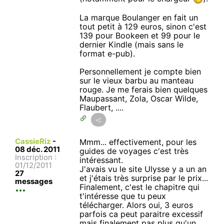
La marque Boulanger en fait un
tout petit à 129 euros, sinon c'est
139 pour Bookeen et 99 pour le
dernier Kindle (mais sans le
format e-pub).
Personnellement je compte bien
sur le vieux barbu au manteau
rouge. Je me ferais bien quelques
Maupassant, Zola, Oscar Wilde,
Flaubert, ....
CassieRiz
-
Mmm... effectivement, pour les
08 déc. 2011
guides de voyages c'est très
Inscription :
intéressant.
01/12/2011
J'avais vu le site Ulysse y a un an
27
et j'étais très surprise par le prix...
messages
Finalement, c'est le chapitre qui
t'intéresse que tu peux
télécharger. Alors oui, 3 euros
parfois ca peut paraitre excessif
mais finalement pas plus qu'un