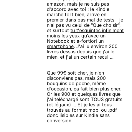
amazon, mais je ne suis pas
d'accord avec toi : le Kindle
marche fort bien, arrive en
premier dans pas mal de tests - je
n'ai pas vu celui de "Que choisir",
et surtout
tu t'esquintes infiniment
moins les yeux qu'avec un
Notebook et a-fortiori un
smartphone
. J'ai lu environ 200
livres dessus depuis que j'ai le
mien, et j'ai un certain recul ...
Que 99€ soit cher, je n'en
disconviens pas, mais 200
bouquins de poche, même
d'occasion, ça fait bien plus cher.
Or les 900 et quelques livres que
j'ai téléchargé sont TOUS gratuits
(et légaux) ... Et je les ai tous
trouvés au format mobi ou .pdf
donc lisibles sur Kindle sans
conversion.