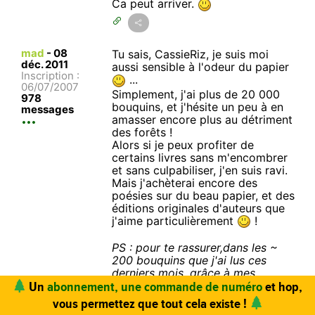
Ca peut arriver.
mad
-
08
Tu sais, CassieRiz, je suis moi
déc. 2011
aussi sensible à l'odeur du papier
Inscription :
...
06/07/2007
Simplement, j'ai plus de 20 000
978
bouquins, et j'hésite un peu à en
messages
amasser encore plus au détriment
des forêts !
Alors si je peux profiter de
certains livres sans m'encombrer
et sans culpabiliser, j'en suis ravi.
Mais j'achèterai encore des
poésies sur du beau papier, et des
éditions originales d'auteurs que
j'aime particulièrement
!
PS : pour te rassurer,dans les ~
200 bouquins que j'ai lus ces
derniers mois, grâce à mes
congés forcés en Thaïlande, il y a
pas mal de Gustave Le Rouge, de
Vous trouvez ce site utile ? Vous aimez le magazine ?
Gaston Leroux et autres Paul