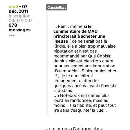
mad
-
07
CassieRiz :
déc. 2011
Inscription :
06/07/2007
978
... Rem : même
si le
messages
commentaire de MAD
m'inciterait à acheter une
liseuse
( ce ne serait pas la
Kindle, elle a bien trop mauvaise
réputation et n'est pas
recommandé par Que Choisir,
de plus elle est bien trop chère
pour seulement une importation
d'un modèle US bien moins cher
!!! ), je te conseillerai
chaudement d'attendre
quelques années avant d'investir
là dedans.
Un Notebook est certes plus
lourd en randonnée, mais au
moins il a la fiabilité, et peut tout
lire sans t'esquinter la vue...
Je n'ai pas d'actions chez