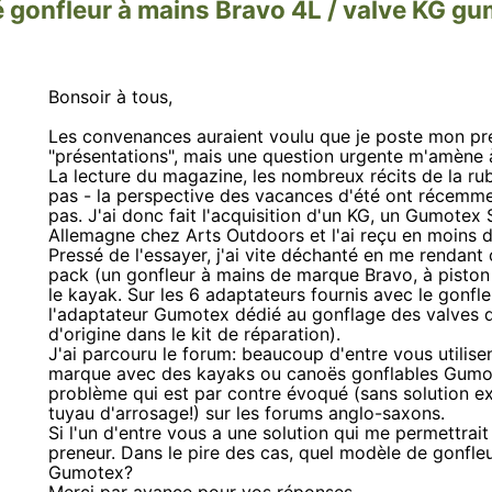
é gonfleur à mains Bravo 4L / valve KG g
Bonsoir à tous,
Les convenances auraient voulu que je poste mon pr
"présentations", mais une question urgente m'amène à
La lecture du magazine, les nombreux récits de la rubr
pas - la perspective des vacances d'été ont récemmen
pas. J'ai donc fait l'acquisition d'un KG, un Gumotex
Allemagne chez Arts Outdoors et l'ai reçu en moins 
Pressé de l'essayer, j'ai vite déchanté en me rendant
pack (un gonfleur à mains de marque Bravo, à piston 
le kayak. Sur les 6 adaptateurs fournis avec le gonf
l'adaptateur Gumotex dédié au gonflage des valves du 
d'origine dans le kit de réparation).
J'ai parcouru le forum: beaucoup d'entre vous utilis
marque avec des kayaks ou canoës gonflables Gumot
problème qui est par contre évoqué (sans solution ex
tuyau d'arrosage!) sur les forums anglo-saxons.
Si l'un d'entre vous a une solution qui me permettrai
preneur. Dans le pire des cas, quel modèle de gonfle
Gumotex?