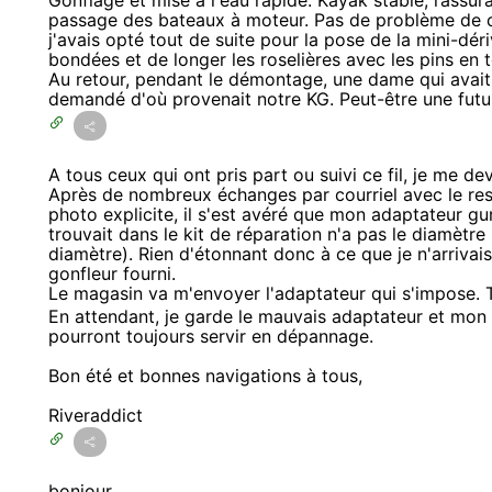
Gonflage et mise à l'eau rapide. Kayak stable, rassu
passage des bateaux à moteur. Pas de problème de cap
j'avais opté tout de suite pour la pose de la mini-dé
bondées et de longer les roselières avec les pins en t
Au retour, pendant le démontage, une dame qui avait
demandé d'où provenait notre KG. Peut-être une futu
A tous ceux qui ont pris part ou suivi ce fil, je me deva
Après de nombreux échanges par courriel avec le res
photo explicite, il s'est avéré que mon adaptateur g
trouvait dans le kit de réparation n'a pas le diamètr
diamètre). Rien d'étonnant donc à ce que je n'arrivais
gonfleur fourni.
Le magasin va m'envoyer l'adaptateur qui s'impose. To
En attendant, je garde le mauvais adaptateur et mon 
pourront toujours servir en dépannage.
Bon été et bonnes navigations à tous,
Riveraddict
bonjour,