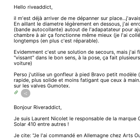
Hello riveaddict,
il m'est déjà arriver de me dépanner sur place...j'avais
En aillant le diametre légèrement en dessous, j'ai en
(bande autocollante) autout de l'adapatateur pour aju
chambre à air ça fonctionne même mieux (je l'ai coll
longtemps (en plus c'est réparable).
Evidemment c'est une solution de secours, mais j'ai fin
"vissant" dans le bon sens, à la pose, ça fait plusieur
voiture)
Perso j'utilise un gonfleur à pied Bravo petit modèle (p
rapide, plus solide et moins fatigant que ceux à mai
sur les valves Gumotex.
Bonjour Riveraddict,
Je suis Laurent Nicolet le responsable de la marque
Solar 410 entre autres !
Je cite: "Je l'ai commandé en Allemagne chez Arts O