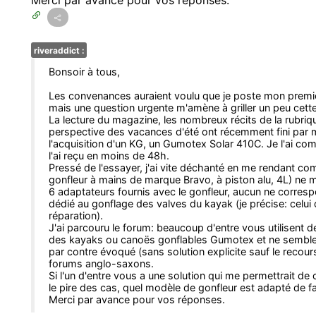
Merci par avance pour vos réponses.
riveraddict :
Bonsoir à tous,
Les convenances auraient voulu que je poste mon premie
mais une question urgente m'amène à griller un peu cett
La lecture du magazine, les nombreux récits de la rubrique
perspective des vacances d'été ont récemment fini par me
l'acquisition d'un KG, un Gumotex Solar 410C. Je l'ai 
l'ai reçu en moins de 48h.
Pressé de l'essayer, j'ai vite déchanté en me rendant com
gonfleur à mains de marque Bravo, à piston alu, 4L) ne m
6 adaptateurs fournis avec le gonfleur, aucun ne corre
dédié au gonflage des valves du kayak (je précise: celui q
réparation).
J'ai parcouru le forum: beaucoup d'entre vous utilisent
des kayaks ou canoës gonflables Gumotex et ne semblen
par contre évoqué (sans solution explicite sauf le recou
forums anglo-saxons.
Si l'un d'entre vous a une solution qui me permettrait de
le pire des cas, quel modèle de gonfleur est adapté de 
Merci par avance pour vos réponses.