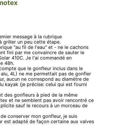
umotex
emier message à la rubrique
 griller un peu cette étape.
ique "au fil de l'eau" et - ne le cachons
t fini par me convaincre de sauter le
 Solar 410C. Je l'ai commandé en
de 48h.
 compte que le gonfleur inclus dans le
alu, 4L) ne me permettait pas de gonfler
leur, aucun ne correspond au diamètre de
kayak (je précise: celui qui est fourni
ent des gonfleurs à pied de la même
ex et ne semblent pas avoir rencontré ce
plicite sauf le recours à un morceau de
t de conserver mon gonfleur, je suis
ur est adapté de façon certaine aux valves