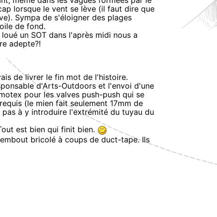
rant, même dans les vagues formées par le
 lorsque le vent se lève (il faut dire que
rive). Sympa de s'éloigner des plages
oile de fond.
 loué un SOT dans l'après midi nous a
re adepte?!
is de livrer le fin mot de l'histoire.
ponsable d'Arts-Outdoors et l'envoi d'une
umotex pour les valves push-push qui se
e requis (le mien fait seulement 17mm de
 pas à y introduire l'extrémité du tuyau du
ut est bien qui finit bien.
embout bricolé à coups de duct-tape. Ils