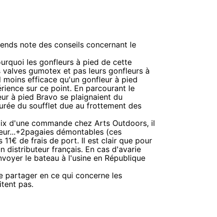
prends note des conseils concernant le
urquoi les gonfleurs à pied de cette
 valves gumotex et pas leurs gonfleurs à
l moins efficace qu'un gonfleur à pied
rience sur ce point. En parcourant le
eur à pied Bravo se plaignaient du
turée du soufflet due au frottement des
oix d'une commande chez Arts Outdoors, il
leur...+2pagaies démontables (ces
1€ de frais de port. Il est clair que pour
n distributeur français. En cas d'avarie
envoyer le bateau à l'usine en République
e partager en ce qui concerne les
itent pas.