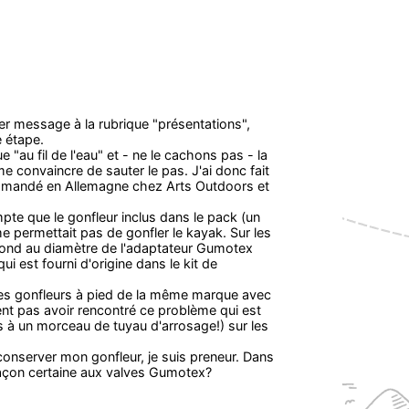
r message à la rubrique "présentations",
e étape.
 "au fil de l'eau" et - ne le cachons pas - la
 convaincre de sauter le pas. J'ai donc fait
commandé en Allemagne chez Arts Outdoors et
pte que le gonfleur inclus dans le pack (un
e permettait pas de gonfler le kayak. Sur les
spond au diamètre de l'adaptateur Gumotex
ui est fourni d'origine dans le kit de
 des gonfleurs à pied de la même marque avec
t pas avoir rencontré ce problème qui est
rs à un morceau de tuyau d'arrosage!) sur les
 conserver mon gonfleur, je suis preneur. Dans
façon certaine aux valves Gumotex?