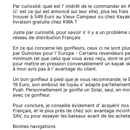
Par curiosité: quel est l' intérêt de le commander e
(c' est ce qui est annoncé sur leur site), plus les frai
trouver à 549 Euro au Vieux Campeur ou chez Kayak 
livraison gratuite chez KWA ?
Juste par curiosité, pour savoir s' il y a un problèm
réseau de distribution Français
En ce qui concerne les gonfleurs, ceux ci ne sont plu
par Gumotex pour l' Europe - Certains revendeurs pe
minimum tel que celui que vous avez reçu, dont le prix
pour mettre en pression convenablement un kayak de 
à mon avis pas à l' avantage du client.
Un bon gonfleur à pied que je vous recommande; le Bra
19 Euro, son embout de tuyau s' adapte parfaitement
Push. Personnellement je gonfle un Solar, seul, en m
avec ce gonfleur.
Pour conclure, je conseille évidement d' acquérir nos
Français, et le plus prés de chez soi: avantage incont
SAV, ou pour essayer les bateaux avant de les achete
Bonnes navigations