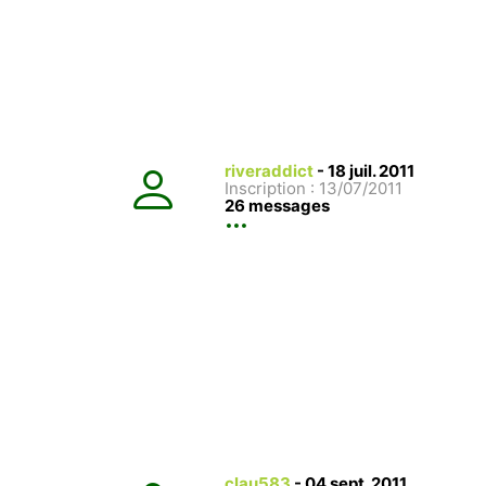
riveraddict
-
18 juil. 2011
Inscription : 13/07/2011
26 messages
clau583
-
04 sept. 2011