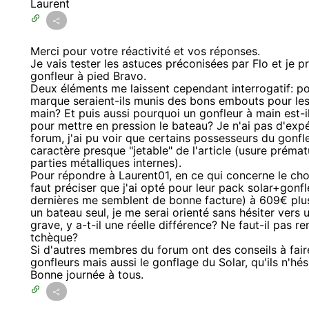
Laurent
Merci pour votre réactivité et vos réponses.
Je vais tester les astuces préconisées par Flo et je 
gonfleur à pied Bravo.
Deux éléments me laissent cependant interrogatif: po
marque seraient-ils munis des bons embouts pour les
main? Et puis aussi pourquoi un gonfleur à main est-i
pour mettre en pression le bateau? Je n'ai pas d'expé
forum, j'ai pu voir que certains possesseurs du gonfl
caractère presque "jetable" de l'article (usure préma
parties métalliques internes).
Pour répondre à Laurent01, en ce qui concerne le ch
faut préciser que j'ai opté pour leur pack solar+gonf
dernières me semblent de bonne facture) à 609€ plus 1
un bateau seul, je me serai orienté sans hésiter vers u
grave, y a-t-il une réelle différence? Ne faut-il pas r
tchèque?
Si d'autres membres du forum ont des conseils à fair
gonfleurs mais aussi le gonflage du Solar, qu'ils n'hés
Bonne journée à tous.