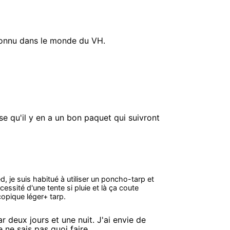
connu dans le monde du VH.
nse qu'il y en a un bon paquet qui suivront
d, je suis habitué à utiliser un poncho-tarp et
ssité d'une tente si pluie et là ça coute
copique léger+ tarp.
eux jours et une nuit. J'ai envie de
ne sais pas quoi faire...