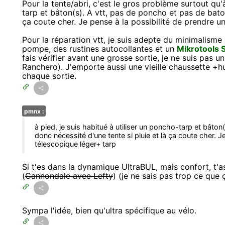
Pour la tente/abri, c'est le gros problème surtout qu'à
tarp et bâton(s). A vtt, pas de poncho et pas de baton
ça coute cher. Je pense à la possibilité de prendre u
Pour la réparation vtt, je suis adepte du minimalisme
pompe, des rustines autocollantes et un
Mikrotools 
fais vérifier avant une grosse sortie, je ne suis pas un
Ranchero). J'emporte aussi une vieille chaussette +hu
chaque sortie.
pmnx :
à pied, je suis habitué à utiliser un poncho-tarp et bâto
donc nécessité d'une tente si pluie et là ça coute cher. J
télescopique léger+ tarp
Si t'es dans la dynamique UltraBUL, mais confort, t'a
(
Cannondale avec Lefty
) (je ne sais pas trop ce que 
Sympa l'idée, bien qu'ultra spécifique au vélo.