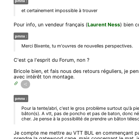
pmnx :
et certainement impossible à trouver
Pour info, un vendeur français (
Laurent Ness
) bien 
pmnx :
Merci Bixente, tu m'ouvres de nouvelles perspectives.
C'est ça l'esprit du Forum, non ?
Bricole bien, et fais nous des retours réguliers, je pe
avec intérêt ton montage.
pmnx :
Pour la tente/abri, c'est le gros problème surtout qu'à pie
bâton(s). A vtt, pas de poncho et pas de baton, donc néce
cher. Je pense à la possibilité de prendre un bâton téles
Je compte me mettre au VTT BUL en commençant par d
prendre la gatewood cape, mais concernant le mat, je 