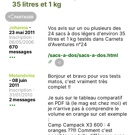
35 litres et 1 kg
PARTAGER
Johanna
-
Vos avis sur un ou plusieurs des
23 mai 2011
24 sacs à dos légers d'environ 35
Inscription :
litres et 1 kg testés dans Carnets
06/05/2006
d'Aventures n°24
670
messages
/sacs-a-dos/sacs-a-dos.html
Melandvins
Bonjour et bravo pour vos tests
-
08 juin
matos, c'est vraiment très
2011
complet !!
Inscription :
31/01/2010
Je suis sur le tableau comparatif
2 messages
en PDF là (le mag est chez moi) et
je n'arrive pas à comprendre le
volume en orange sur cet exemple
:
Camp Campack X3 600 : 4
oranges ??!!! Comment c'est