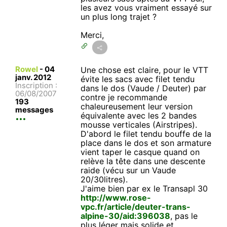
les avez vous vraiment essayé sur
un plus long trajet ?
Merci,
Rowel
-
04
Une chose est claire, pour le VTT
janv. 2012
évite les sacs avec filet tendu
Inscription :
dans le dos (Vaude / Deuter) par
06/08/2007
contre je recommande
193
chaleureusement leur version
messages
équivalente avec les 2 bandes
mousse verticales (Airstripes).
D'abord le filet tendu bouffe de la
place dans le dos et son armature
vient taper le casque quand on
relève la tête dans une descente
raide (vécu sur un Vaude
20/30litres).
J'aime bien par ex le Transapl 30
http://www.rose-
vpc.fr/article/deuter-trans-
alpine-30/aid:396038
, pas le
plus léger mais solide et