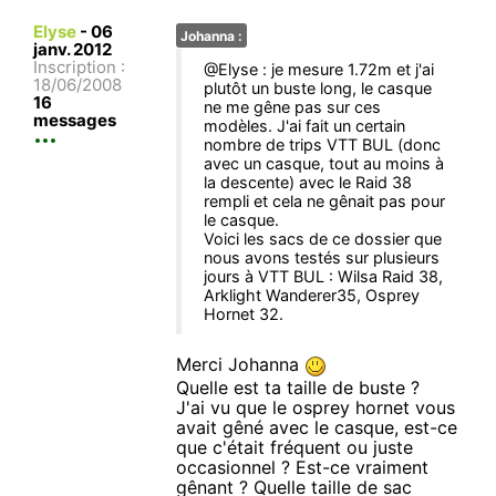
Elyse
-
06
Johanna :
janv. 2012
Inscription :
@Elyse : je mesure 1.72m et j'ai
18/06/2008
plutôt un buste long, le casque
16
ne me gêne pas sur ces
messages
modèles. J'ai fait un certain
nombre de trips VTT BUL (donc
avec un casque, tout au moins à
la descente) avec le Raid 38
rempli et cela ne gênait pas pour
le casque.
Voici les sacs de ce dossier que
nous avons testés sur plusieurs
jours à VTT BUL : Wilsa Raid 38,
Arklight Wanderer35, Osprey
Hornet 32.
Merci Johanna
Quelle est ta taille de buste ?
J'ai vu que le osprey hornet vous
avait gêné avec le casque, est-ce
que c'était fréquent ou juste
occasionnel ? Est-ce vraiment
gênant ? Quelle taille de sac