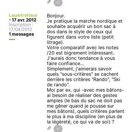
Lauwtrotteur
Bonjour.
-
17 avr. 2012
Je pratique la marche nordique et
Inscription :
souhaite acquérir un bon sac à
17/04/2012
dos dans le style de ceux qui
1 messages
figurent dans votre liste (petit
litrage).
Votre comparatif avec les notes
/20 est bigrement intéressant.
J'aurais donc tendance à vous
faire confiance...
Simplement, j'aimerais savoir
quels "sous-critères" se cachent
derrière les critères "Rando", "Ski
de rando".
Moi par ex. qui -avec mes bâtons-
ai besoin de réaliser des gestes
amples (le bas du sac ne doit pas
me gêner quand je pousse sur
mes bâtons), quels critères parlent
le plus à ma discipline (en plus de
la légèreté, ce qui va de soi) ?