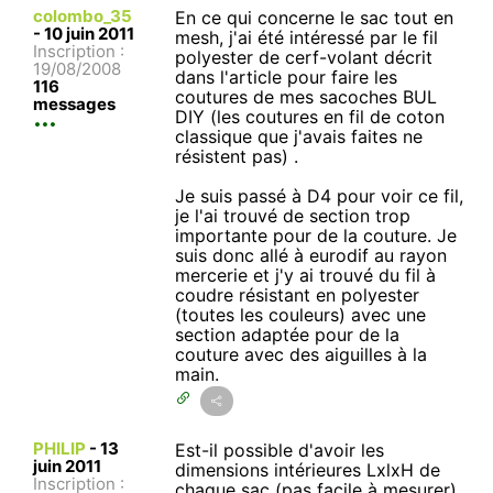
colombo_35
En ce qui concerne le sac tout en
-
10 juin 2011
mesh, j'ai été intéressé par le fil
Inscription :
polyester de cerf-volant décrit
19/08/2008
dans l'article pour faire les
116
coutures de mes sacoches BUL
messages
DIY (les coutures en fil de coton
classique que j'avais faites ne
résistent pas) .
Je suis passé à D4 pour voir ce fil,
je l'ai trouvé de section trop
importante pour de la couture. Je
suis donc allé à eurodif au rayon
mercerie et j'y ai trouvé du fil à
coudre résistant en polyester
(toutes les couleurs) avec une
section adaptée pour de la
couture avec des aiguilles à la
main.
PHILIP
-
13
Est-il possible d'avoir les
juin 2011
dimensions intérieures LxlxH de
Inscription :
chaque sac (pas facile à mesurer)