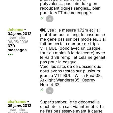
polyvalent... pas loin du kg en
recoupant qques sangles... bien
pour le VTT même engagé.
Johanna
-
@Elyse : je mesure 1.72m et j'ai
04 janv. 2012
plutôt un buste long, le casque ne
Inscription :
me gêne pas sur ces modèles. J'ai
06/05/2006
fait un certain nombre de trips
670
VTT BUL (donc avec un casque,
messages
tout au moins à la descente) avec
le Raid 38 rempli et cela ne gênait
pas pour le casque.
Voici les sacs de ce dossier que
nous avons testés sur plusieurs
jours à VTT BUL : Wilsa Raid 38,
Arklight Wanderer35, Osprey
Hornet 32.
chafranec
-
Supertramber, je te déconseille
05 janv. 2012
d'acheter un sac via internet si tu
Inscription :
ne l'as pas essayé avant à cause