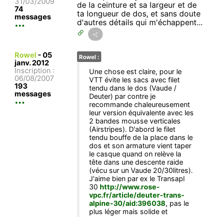
31/03/2009
de la ceinture et sa largeur et de
74
ta longueur de dos, et sans doute
messages
d'autres détails qui m'échappent...
Rowel
-
05
Rowel :
janv. 2012
Inscription :
Une chose est claire, pour le
06/08/2007
VTT évite les sacs avec filet
193
tendu dans le dos (Vaude /
messages
Deuter) par contre je
recommande chaleureusement
leur version équivalente avec les
2 bandes mousse verticales
(Airstripes). D'abord le filet
tendu bouffe de la place dans le
dos et son armature vient taper
le casque quand on relève la
tête dans une descente raide
(vécu sur un Vaude 20/30litres).
J'aime bien par ex le Transapl
30
http://www.rose-
vpc.fr/article/deuter-trans-
alpine-30/aid:396038
, pas le
plus léger mais solide et