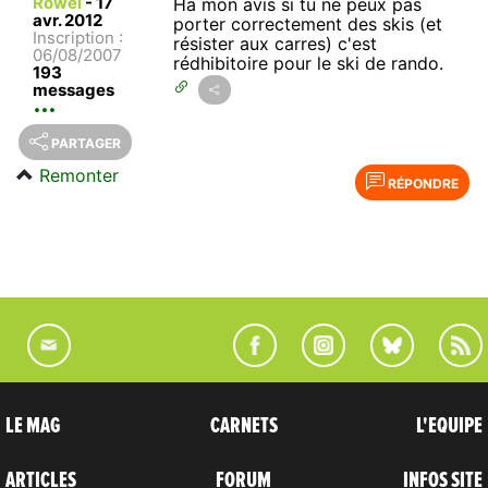
Rowel
-
17
Ha mon avis si tu ne peux pas
avr. 2012
porter correctement des skis (et
Inscription :
résister aux carres) c'est
06/08/2007
rédhibitoire pour le ski de rando.
193
messages
PARTAGER
Remonter
RÉPONDRE
LE MAG
CARNETS
L'EQUIPE
ARTICLES
FORUM
INFOS SITE