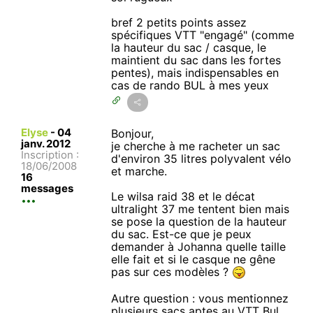
bref 2 petits points assez
spécifiques VTT "engagé" (comme
la hauteur du sac / casque, le
maintient du sac dans les fortes
pentes), mais indispensables en
cas de rando BUL à mes yeux
Elyse
-
04
Bonjour,
janv. 2012
je cherche à me racheter un sac
Inscription :
d'environ 35 litres polyvalent vélo
18/06/2008
et marche.
16
messages
Le wilsa raid 38 et le décat
ultralight 37 me tentent bien mais
se pose la question de la hauteur
du sac. Est-ce que je peux
demander à Johanna quelle taille
elle fait et si le casque ne gêne
pas sur ces modèles ?
Autre question : vous mentionnez
plusieurs sacs aptes au VTT Bul,