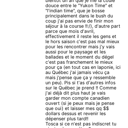
bientot un an que je me la coule
douce entre le "Yukon Time" et
"l'indian time", que je bosse
principalement dans le bush du
coup j'ai pas envie de finir mon
séjour à la course !!:/), d'autre part
parce que mois d'avril,
effectivement il reste les gens et
le hors saison c'est pas mal mieux
pour les rencontrer mais j'y vais
aussi pour le paysage et les
ballades et le moment du dégel
c'est pas franchement le mieux
pour ça (en tout cas en laponie, ici
au Québec j'ai jamais vécu ça
mais j'pense que ça y ressemble
un peu). Pis si t'as d'autres infos
sur le Québec je prend !! Comme
j'ai déjà dit plus haut je vais
garder mon compte canadien
ouvert (si je peux mais je pense
que oui) et laisser mes qq $$
dollars dessus et revenir les
dépenser plus tard!!
Tosca si ce n'est pas indiscret tu