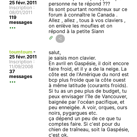
25 févr. 2011
personne ne te répond ???
Inscription :
Ils sont pourtant nombreux sur ce
08/01/2011
forum à connaître le Canada .
119
Allez , allez , tous à vos claviers ,
messages
on enlève les moufles et on
répond à la petite Siann
toumtoum
-
salut,
25 févr. 2011
je saisis mon clavier.
Inscription :
En avril en Gaspésie, il doit encore
11/09/2008
faire froid, et il y a de la neige. La
37
côte est de l'Amérique du nord est
messages
bcp plus froide que la côte ouest
à même latitude (courants froids).
Si tu as un peu plus de budget, tu
peux envisager l'île de Vancouver,
baignée par l'océan pacifique, et
peu enneigée. A voir, orques, ours
noirs, pygargues etc.
ça dépend un peu de ce que tu
comptes faire. Si c'est pour du
chien de traîneau, soit la Gaspésie,
c'est ok.