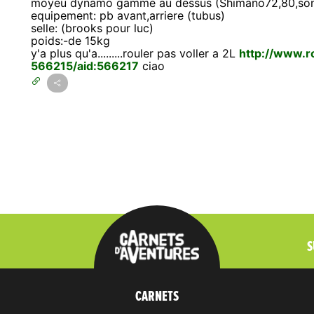
moyeu dynamo gamme au dessus (Shimano72,80,so
equipement: pb avant,arriere (tubus)
selle: (brooks pour luc)
poids:-de 15kg
y'a plus qu'a.........rouler pas voller a 2L
http://www.ro
566215/aid:566217
ciao
S
CARNETS