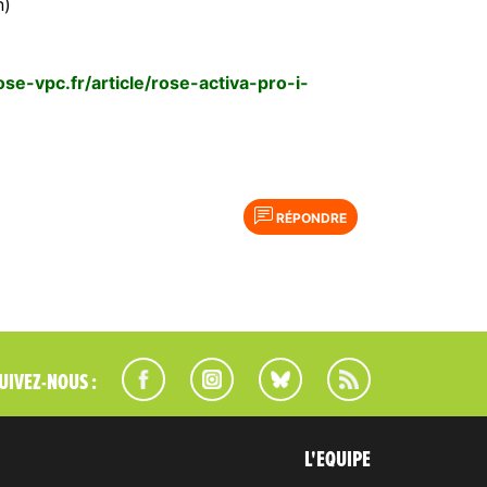
n)
se-vpc.fr/article/rose-activa-pro-i-
RÉPONDRE
UIVEZ-NOUS :
L'EQUIPE