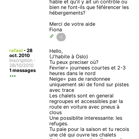
fiable et qu'il y ait un contrôle ou
bien ne font-ils que féférencer les
hébergements?
Merci de votre aide
Fiona
rafael
-
28
Hello,
oct. 2010
(J'habite à Oslo)
Inscription :
Tu peux preciser où?
28/10/2010
Fevrier= journees courtes et 2-3
1 messages
heures dans le nord
Neige= pas de randonnee
uniquement ski de fond sur pistes
avec trace
Les chalets sont en general
regroupes et accessibles par la
route en voiture avec pneus à
clous
Une possiblite interessante: les
refuges.
Tu paie pour la saison et tu recois
une clé qui ouvre les chalets