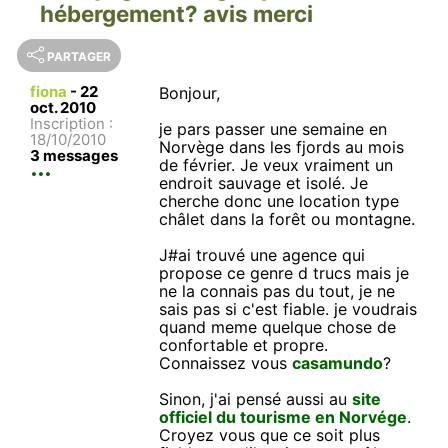
hébergement? avis merci
PARTAGER
fiona
-
22
Bonjour,
oct. 2010
Inscription :
je pars passer une semaine en
18/10/2010
Norvège dans les fjords au mois
3 messages
de février. Je veux vraiment un
endroit sauvage et isolé. Je
cherche donc une location type
châlet dans la forêt ou montagne.
J#ai trouvé une agence qui
propose ce genre d trucs mais je
ne la connais pas du tout, je ne
sais pas si c'est fiable. je voudrais
quand meme quelque chose de
confortable et propre.
Connaissez vous
casamundo
?
Sinon, j'ai pensé aussi au
site
officiel du tourisme en Norvége
.
Croyez vous que ce soit plus