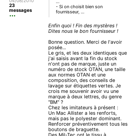
04/08/2010
...
23
- Si on choisit bien son
messages
fournisseur, ...
Enfin quoi ! Fin des mystères !
Dites nous le bon fournisseur !
Bonne question. Merci de l'avoir
posée...
Le gris, et les deux identiques que
j'ai saisis avant la fin du stock
n'ont pas de marque, juste un
numéro de stock OTAN, une taille
aux normes OTAN et une
composition, des conseils de
lavage sur étiquettes vertes. Je
crois me souvenir avoir vu une
marque à deux lettres, du genre
"BM" ?
Chez les imitateurs à présent :
Un Mac Allister a les renforts,
mais pas le polyester dominant.
Renforcer préventivement tous les
boutons de braguette.
Des Mil-Tec ont le tissu à