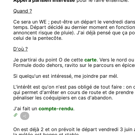
Appel à parisien intéressé
pour le faire ensemble.
Quand ?
Ce sera un WE ; peut-être un départ le vendredi dans
temps. Départ décidé au dernier moment en fonction de
annoncent risque de pluie). J'ai déjà pensé que ça po
celui de la pentecôte.
D'où ?
Je partirai du point O de cette
carte
. Vers le nord o
Formule dodo dehors, ravito sur le parcours en épicer
Si quelqu'un est intéressé, me joindre par mél.
L'intérêt est qu'on n'est pas obligé de tout faire : on
qui permet d'arrêter en cours de route et de prendre 
pénaliser les coéquipiers en cas d'abandon.
J'ai fait un
compte-rendu
.
On est déjà 2 et on prévoit le départ vendredi 3 juin
la météo est bonne et stable.