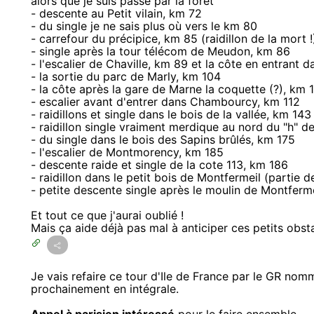
alors que je suis passé par la forêt
- descente au Petit vilain, km 72
- du single je ne sais plus où vers le km 80
- carrefour du précipice, km 85 (raidillon de la mort !
- single après la tour télécom de Meudon, km 86
- l'escalier de Chaville, km 89 et la côte en entrant d
- la sortie du parc de Marly, km 104
- la côte après la gare de Marne la coquette (?), km 
- escalier avant d'entrer dans Chambourcy, km 112
- raidillons et single dans le bois de la vallée, km 143
- raidillon single vraiment merdique au nord du "h" 
- du single dans le bois des Sapins brûlés, km 175
- l'escalier de Montmorency, km 185
- descente raide et single de la cote 113, km 186
- raidillon dans le petit bois de Montfermeil (partie 
- petite descente single après le moulin de Montferm
Et tout ce que j'aurai oublié !
Mais ça aide déjà pas mal à anticiper ces petits obst
Je vais refaire ce tour d'Ile de France par le GR no
prochainement en intégrale.