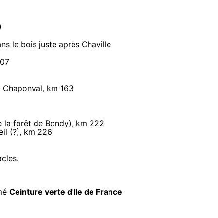
)
ans le bois juste après Chaville
107
de Chaponval, km 163
de la forêt de Bondy), km 222
eil (?), km 226
acles.
mmé
Ceinture verte d'Ile de France