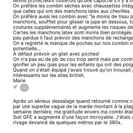
Moins protecteurs toutefois qu'une capuche s'il y a 
On préfère les combin sèches avec chaussettes intégr
que celles qui ont des manchons latex aux chevilles.
On préfère aussi les combin avec "le moins de tissu 
manchons, soufflet pour glisser la jupe en dessous, tou
coutures supplémentaires et augmente les risques de fu
Certes les manchons latex sont moins bien protégés
peu perdue il faut prévoir des manchons de rechange
On a regretté le manque de poches sur nos combin mai
potentielle...
A défaut prévoir un gilet avec poches!
On n'a pas eu de pb de cou trop serré mais par contr
gonfler un peu (pas pour les enfants qui ont des poig
Quand on s'était équipé j'avais trouvé qu'on trouvait
intéressants sur les sites british.
Marie
Après un sérieux dessalage quand retourné comme c
par une superbe vague de la marée montant à la plag
semaine dernière, ma gratitude envers ma combi ét
Suit GFE a augmenté d'une façon incroyable. J'étais 
rivage devancé de quelques mètres par le 380x.