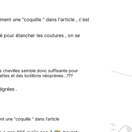
nt une "coquille " dans l'article , c'est
é pour étancher les coutures , on se
es chevilles semble donc suffisante pour
ttes et des botillons néoprènes...???
égrées .
 une "coquille " dans l'article