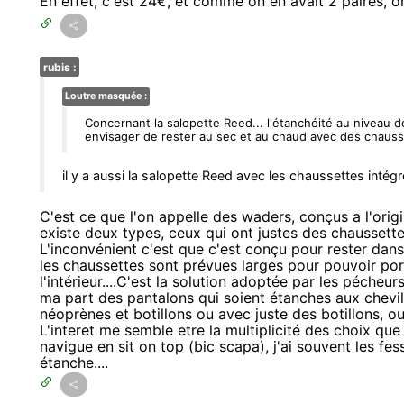
En effet, c'est 24€, et comme on en avait 2 paires, 
rubis :
Loutre masquée :
Concernant la salopette Reed... l'étanchéité au niveau 
envisager de rester au sec et au chaud avec des chausse
il y a aussi la salopette Reed avec les chaussettes intégr
C'est ce que l'on appelle des waders, conçus a l'orig
existe deux types, ceux qui ont justes des chaussette
L'inconvénient c'est que c'est conçu pour rester dans
les chaussettes sont prévues larges pour pouvoir por
l'intérieur....C'est la solution adoptée par les péche
ma part des pantalons qui soient étanches aux chevil
néoprènes et botillons ou avec juste des botillons, 
L'interet me semble etre la multiplicité des choix qu
navigue en sit on top (bic scapa), j'ai souvent les fes
étanche....