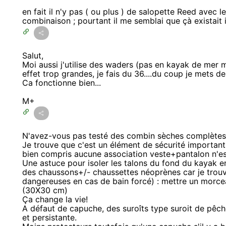
en fait il n'y pas ( ou plus ) de salopette Reed avec le
combinaison ; pourtant il me semblai que çà existait 
Salut,
Moi aussi j'utilise des waders (pas en kayak de mer m
effet trop grandes, je fais du 36....du coup je mets de
Ca fonctionne bien...
M+
N'avez-vous pas testé des combin sèches complètes
Je trouve que c'est un élément de sécurité important 
bien compris aucune association veste+pantalon n'es
Une astuce pour isoler les talons du fond du kayak e
des chaussons+/- chaussettes néoprènes car je trou
dangereuses en cas de bain forcé) : mettre un morc
(30X30 cm)
Ça change la vie!
A défaut de capuche, des suroîts type suroit de pêch
et persistante.