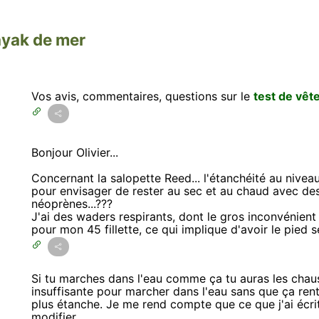
ayak de mer
Vos avis, commentaires, questions sur le
test de vêt
Bonjour Olivier...
Concernant la salopette Reed... l'étanchéité au nivea
pour envisager de rester au sec et au chaud avec des
néoprènes...???
J'ai des waders respirants, dont le gros inconvénien
pour mon 45 fillette, ce qui implique d'avoir le pied se
Si tu marches dans l'eau comme ça tu auras les chaus
insuffisante pour marcher dans l'eau sans que ça rent
plus étanche. Je me rend compte que ce que j'ai écrit d
modifier.