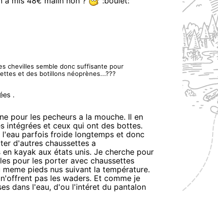
on a mis 48€ malin non ?
:boulet:
des chevilles semble donc suffisante pour
ttes et des botillons néoprènes...???
ées .
ine pour les pecheurs a la mouche. Il en
s intégrées et ceux qui ont des bottes.
 l'eau parfois froide longtemps et donc
ter d'autres chaussettes a
urs en kayak aux états unis. Je cherche pour
les pour les porter avec chaussettes
ou meme pieds nus suivant la température.
e n'offrent pas les waders. Et comme je
ses dans l'eau, d'ou l'intéret du pantalon