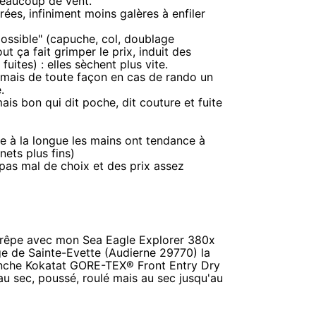
beaucoup de vent.
ées, infiniment moins galères à enfiler
possible" (capuche, col, doublage
t ça fait grimper le prix, induit des
ites) : elles sèchent plus vite.
 mais de toute façon en cas de rando un
.
s bon qui dit poche, dit couture et fuite
e à la longue les mains ont tendance à
nets plus fins)
 pas mal de choix et des prix assez
rêpe avec mon Sea Eagle Explorer 380x
e de Sainte-Evette (Audierne 29770) la
anche Kokatat GORE-TEX® Front Entry Dry
au sec, poussé, roulé mais au sec jusqu'au