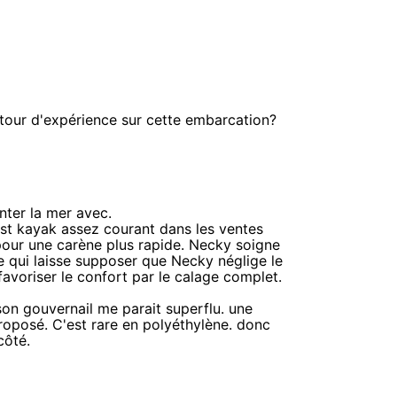
retour d'expérience sur cette embarcation?
onter la mer avec.
'est kayak assez courant dans les ventes
 pour une carène plus rapide. Necky soigne
e qui laisse supposer que Necky néglige le
avoriser le confort par le calage complet.
n gouvernail me parait superflu. une
proposé. C'est rare en polyéthylène. donc
côté.