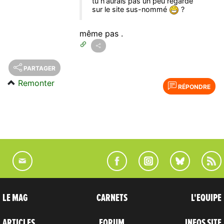
tu n'aurais pas un peu regardé
sur le site sus-nommé
?
même pas .
PARTAGER
Remonter
RÉPONDRE
LE MAG
CARNETS
L'EQUIPE
ARTICLES
FORUM
INFOS SITE