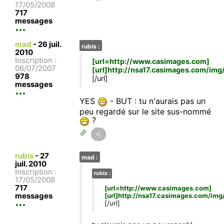
17/05/2008
717
messages
mad
-
26 juil.
rubis :
2010
Inscription :
[url=http://www.casimages.com]
06/07/2007
[url]http://nsa17.casimages.com/i
978
[/url]
messages
YES
- BUT : tu n'aurais pas un
peu regardé sur le site sus-nommé
?
rubis
-
27
mad :
juil. 2010
Inscription :
rubis :
17/05/2008
717
[url=http://www.casimages.com]
messages
[url]http://nsa17.casimages.com/i
[/url]