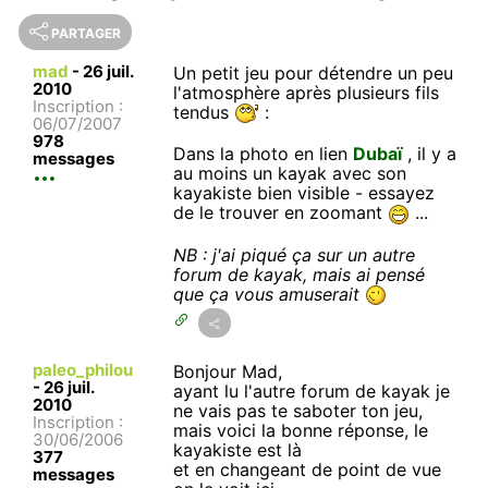
PARTAGER
mad
-
26 juil.
Un petit jeu pour détendre un peu
2010
l'atmosphère après plusieurs fils
Inscription :
tendus
:
06/07/2007
978
Dans la photo en lien
Dubaï
, il y a
messages
au moins un kayak avec son
kayakiste bien visible - essayez
de le trouver en zoomant
...
NB : j'ai piqué ça sur un autre
forum de kayak, mais ai pensé
que ça vous amuserait
paleo_philou
Bonjour Mad,
-
26 juil.
ayant lu l'autre forum de kayak je
2010
ne vais pas te saboter ton jeu,
Inscription :
mais voici la bonne réponse, le
30/06/2006
kayakiste est là
377
et en changeant de point de vue
messages