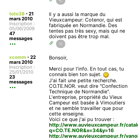
toto38
-
21
ll y a aussi la marque du
mars 2010
Vieuxcampeur: Cotenor, qui est
Inscription :
fabriquée en Normandie. Des
05/06/2009
tentes pas très sexy, mais qui ne
47
doivent pas être trop mal.
messages
xcomm
-
22
Bonsoir,
mars 2010
Inscription :
Merci pour l'info. En tout cas, tu
25/01/2010
connais bien ton sujet.
23
J'ai fait une petite recherche.
messages
CO.TE.NOR. veut dire "Confection
Technique de Normandie".
L'entreprise, propriété du Vieux
Campeur est basée à Vimoutiers
et ne semble travailler que pour
cette enseigne.
Voici ce que j'ai pu trouver :
http://www.auvieuxcampeur.fr/catal
q=CO.TE.NOR&x=34&y=16
http://www.auvieuxcampeur.fr/vano