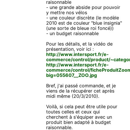
raisonnable
- une grande abside pour pouvoir
y mettre nos vélos
- une couleur discrète (le modèle
2010 est de couleur "blue insignia"
(une sorte de bleue roi foncé))
- un budget raisonnable
Pour les détails, et la vidéo de
présentation, voir ici :
http://www.intersport.fr/e-
commerce/control/product/~categ
http://www.intersport.fr/e-
commerce/control/ficheProduitZoo
big=055607__ZOO.jpg
Bref, j'ai passé commande, et je
viens de la récupérer cet après
midi même (20/3/2010).
Voilà, si cela peut être utile pour
toutes celles et ceux qui
cherchent à s'équiper avec un
produit bien adapté à budget
raisonnable.