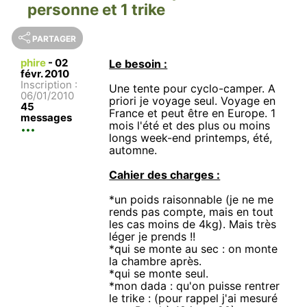
personne et 1 trike
PARTAGER
phire
-
02
Le besoin :
févr. 2010
Inscription :
Une tente pour cyclo-camper. A
06/01/2010
priori je voyage seul. Voyage en
45
France et peut être en Europe. 1
messages
mois l'été et des plus ou moins
longs week-end printemps, été,
automne.
Cahier des charges :
*un poids raisonnable (je ne me
rends pas compte, mais en tout
les cas moins de 4kg). Mais très
léger je prends !!
*qui se monte au sec : on monte
la chambre après.
*qui se monte seul.
*mon dada : qu'on puisse rentrer
le trike : (pour rappel j'ai mesuré