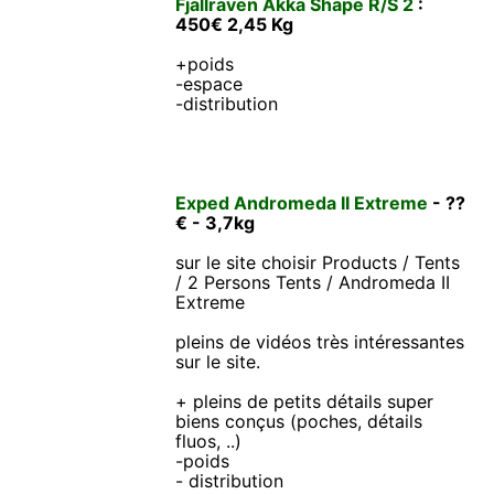
Fjällräven Akka Shape R/S 2
:
450€ 2,45 Kg
+poids
-espace
-distribution
Exped Andromeda II Extreme
- ??
€ - 3,7kg
sur le site choisir Products / Tents
/ 2 Persons Tents / Andromeda II
Extreme
pleins de vidéos très intéressantes
sur le site.
+ pleins de petits détails super
biens conçus (poches, détails
fluos, ..)
-poids
- distribution