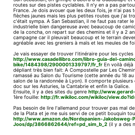
routes sur des pistes cyclables. Il n'y en a pas part
France. Je dois avouer que les deux fois, je n'ai pa
flèches jaunes mais les plus petites routes que j'ai t
c'était sympa. A San Sebastian, il ne faut pas rater le
industrielle bien dangereuse avec beaucoup de camio
de la concha, on repart sur des chemins et il y a 2 
campagne car il pleuvait beaucoup et le terrain deven
agréable avec les greniers à maïs et les meules de foi
Je vais essayer de trouver l'itinéraire pour les cycles 
http://www.casadellibro.com/libro-guia-del-cami
bike/1484398/2900001339797/fr_fr
En voilà déjà 
dépliant très bien fait: A Compostelle par Les Chemi
ramassé au Salon du Tourisme (cette année du 18 au
salon de la randonnée à Lyon). Il comporte plusieurs c
doc sur les Asturies, la Cantabrie et enfin la Galice.
Ensuite, il y a des sites du genre
http://www.gerard
1ère fouille:
http://fr.wikiloc.com/wikiloc/view.do?
Pas besoin de lire l'allemand pour trouver pas mal de
de la Plata et je me suis servi de ce petit bouquin tou
http://www.amazon.de/Nordspanien-Jakobsweg-P
Joos/dp/3866862644/ref=pd_sim_b_2
(il y a des 