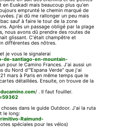
out en Euskadi mais beaucoup plus qu'en
s toujours emprunté le chemin marqué de
rouvées. j'ai dû me rallonger un peu mais
 bac sauf à faire le tour de la zone
ns. Après un passage obligé par la plage
ans, nous avons dû prendre des routes de
ait glissant. C'était champêtre et
n différentes des nôtres.
et je vous le signalerai
no-de-santiago-en-mountain-
un pour le Camino Frances. J'ai aussi un
ns du Nord d'"Espana Verde" que j'ai
 21 mars à Paris en même temps que le
artes détaillées. Ensuite, on trouve de la
-ducamino.com
/ . Il faut fouiller.
id=59362
 choses dans le guide Outdoor. J'ai la ruta
t le long:
rimitivo-Raimund-
notes spéciales pour les vélos)