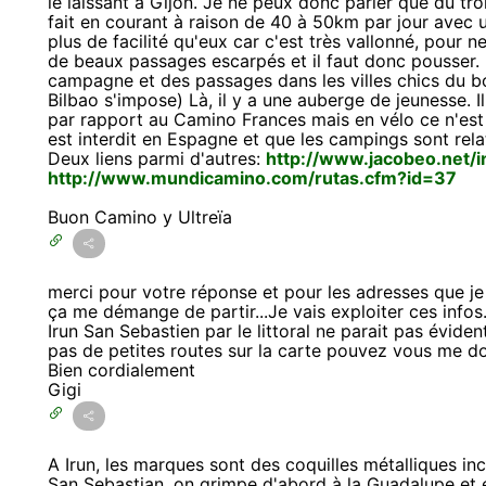
le laissant à Gijon. Je ne peux donc parler que du tro
fait en courant à raison de 40 à 50km par jour avec u
plus de facilité qu'eux car c'est très vallonné, pour n
de beaux passages escarpés et il faut donc pousser. 
campagne et des passages dans les villes chics du 
Bilbao s'impose) Là, il y a une auberge de jeunesse. I
par rapport au Camino Frances mais en vélo ce n'est p
est interdit en Espagne et que les campings sont rel
Deux liens parmi d'autres:
http://www.jacobeo.net/
http://www.mundicamino.com/rutas.cfm?id=37
Buon Camino y Ultreïa
merci pour votre réponse et pour les adresses que je 
ça me démange de partir...Je vais exploiter ces infos
Irun San Sebastien par le littoral ne parait pas éviden
pas de petites routes sur la carte pouvez vous me 
Bien cordialement
Gigi
A Irun, les marques sont des coquilles métalliques incr
San Sebastian, on grimpe d'abord à la Guadalupe et e