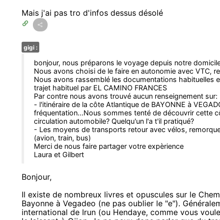
Mais j'ai pas tro d'infos dessus désolé
gigi :
bonjour, nous préparons le voyage depuis notre domicil
Nous avons choisi de le faire en autonomie avec VTC, rem
Nous avons rassemblé les documentations habituelles e
trajet habituel par EL CAMINO FRANCES
Par contre nous avons trouvé aucun renseignement sur:
- l'itinéraire de la côte Atlantique de BAYONNE à VEGADO.
fréquentation...Nous sommes tenté de découvrir cette côt
circulation automobile? Quelqu'un l'a t'il pratiqué?
- Les moyens de transports retour avec vélos, remor
(avion, train, bus)
Merci de nous faire partager votre expèrience
Laura et Gilbert
Bonjour,
Il existe de nombreux livres et opuscules sur le Che
Bayonne à Vegadeo (ne pas oublier le "e"). Générale
international de Irun (ou Hendaye, comme vous voule