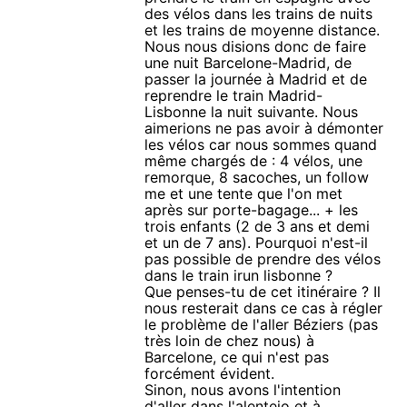
des vélos dans les trains de nuits
et les trains de moyenne distance.
Nous nous disions donc de faire
une nuit Barcelone-Madrid, de
passer la journée à Madrid et de
reprendre le train Madrid-
Lisbonne la nuit suivante. Nous
aimerions ne pas avoir à démonter
les vélos car nous sommes quand
même chargés de : 4 vélos, une
remorque, 8 sacoches, un follow
me et une tente que l'on met
après sur porte-bagage... + les
trois enfants (2 de 3 ans et demi
et un de 7 ans). Pourquoi n'est-il
pas possible de prendre des vélos
dans le train irun lisbonne ?
Que penses-tu de cet itinéraire ? Il
nous resterait dans ce cas à régler
le problème de l'aller Béziers (pas
très loin de chez nous) à
Barcelone, ce qui n'est pas
forcément évident.
Sinon, nous avons l'intention
d'aller dans l'alentejo et à