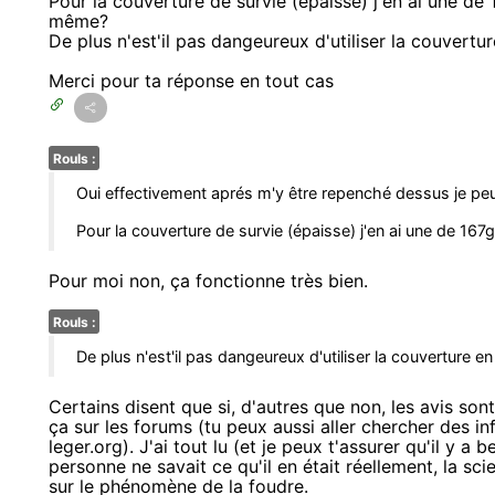
Pour la couverture de survie (épaisse) j'en ai une de
même?
De plus n'est'il pas dangeureux d'utiliser la couvertu
Merci pour ta réponse en tout cas
Rouls :
Oui effectivement aprés m'y être repenché dessus je peu
Pour la couverture de survie (épaisse) j'en ai une de 16
Pour moi non, ça fonctionne très bien.
Rouls :
De plus n'est'il pas dangeureux d'utiliser la couverture e
Certains disent que si, d'autres que non, les avis so
ça sur les forums (tu peux aussi aller chercher des in
leger.org). J'ai tout lu (et je peux t'assurer qu'il y 
personne ne savait ce qu'il en était réellement, la sc
sur le phénomène de la foudre.