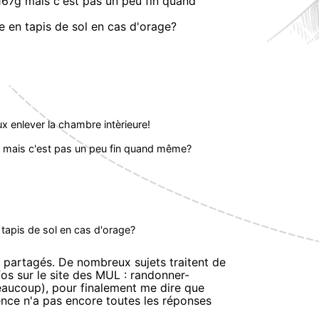
 167g mais c'est pas un peu fin quand
re en tapis de sol en cas d'orage?
x enlever la chambre intèrieure!
7g mais c'est pas un peu fin quand même?
n tapis de sol en cas d'orage?
nt partagés. De nombreux sujets traitent de
fos sur le site des MUL : randonner-
a beaucoup), pour finalement me dire que
ience n'a pas encore toutes les réponses