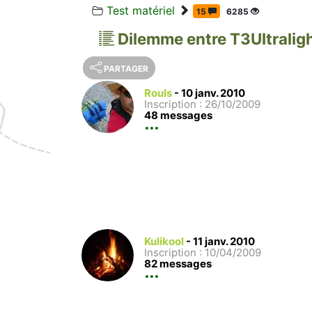
Test matériel
15
6285
Dilemme entre T3Ultraligh
PARTAGER
Rouls
-
10 janv. 2010
Inscription : 26/10/2009
48 messages
Kulikool
-
11 janv. 2010
Inscription : 10/04/2009
82 messages