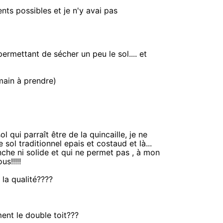
ents possibles et je n'y avai pas
rmettant de sécher un peu le sol.... et
main à prendre)
l qui parraît être de la quincaille, je ne
sol traditionnel epais et costaud et là...
anche ni solide et qui ne permet pas , à mon
s!!!!!
la qualité????
ment le double toit???