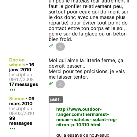
un peu le matelas (car autrement il
faut le gonfler relativement peu,
surtout pour ceux qui dorment sur
le dos donc avec une masse plus
répartie) pour éviter tout point de
contact entre ton corps et le sol,
genre sur de la glace ou un béton
bien froid.
Doc on
Moi qui aime la litterie ferme, ça
wheels
-
16
devrait passer...
janv. 2010
Merci pour tes précisions, je vais
Inscription :
me laisser tenter.
09/12/2008
17 messages
Siimon
-
09
jak91 :
mars 2010
Inscription :
http://www.outdoor-
08/03/2010
ranger.com/thermarest-
99
neoair-matelas-isolant-reg-
messages
citron-p-10310.html
qui a essayé ce nouveaux