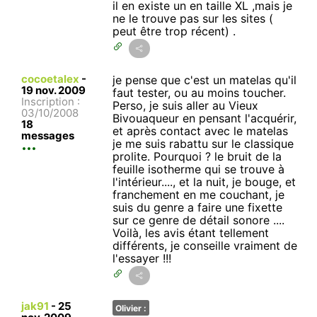
il en existe un en taille XL ,mais je
ne le trouve pas sur les sites (
peut être trop récent) .
cocoetalex
-
je pense que c'est un matelas qu'il
19 nov. 2009
faut tester, ou au moins toucher.
Inscription :
Perso, je suis aller au Vieux
03/10/2008
Bivouaqueur en pensant l'acquérir,
18
et après contact avec le matelas
messages
je me suis rabattu sur le classique
prolite. Pourquoi ? le bruit de la
feuille isotherme qui se trouve à
l'intérieur...., et la nuit, je bouge, et
franchement en me couchant, je
suis du genre a faire une fixette
sur ce genre de détail sonore ....
Voilà, les avis étant tellement
différents, je conseille vraiment de
l'essayer !!!
jak91
-
25
Olivier :