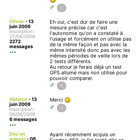
Olivier
-
13
Eh oui, c'est dur de faire une
juin 2009
mesure précise car c'est
Inscription :
l'autonomie qu'on a constaté à
27/04/2006
l'usage et forcément on utilise pas
2272
de la même façon et pas avec la
messages
même intensité donc pas avec les
mêmes périodes de veille lors de
2 tests différents.
Au retour je ferais déjà un test
GPS allumé mais non utilisé pour
pouvoir comparer.
Aldaron
-
13
Merci
juin 2009
Inscription :
06/06/2009
6 messages
Doc on
Ayant récemment acquis un
wheels
-
08
Evadeo X50, je l'ai testé dès sa