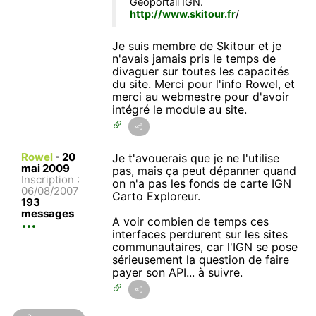
Geoportail IGN.
http://www.skitour.fr
/
Je suis membre de Skitour et je
n'avais jamais pris le temps de
divaguer sur toutes les capacités
du site. Merci pour l'info Rowel, et
merci au webmestre pour d'avoir
intégré le module au site.
Rowel
-
20
Je t'avouerais que je ne l'utilise
mai 2009
pas, mais ça peut dépanner quand
Inscription :
on n'a pas les fonds de carte IGN
06/08/2007
Carto Exploreur.
193
messages
A voir combien de temps ces
interfaces perdurent sur les sites
communautaires, car l'IGN se pose
sérieusement la question de faire
payer son API... à suivre.