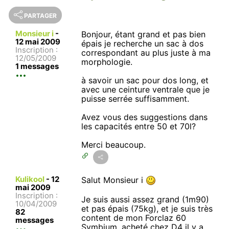
PARTAGER
Monsieur i
-
Bonjour, étant grand et pas bien
12 mai 2009
épais je recherche un sac à dos
Inscription :
correspondant au plus juste à ma
12/05/2009
morphologie.
1 messages
à savoir un sac pour dos long, et
avec une ceinture ventrale que je
puisse serrée suffisamment.
Avez vous des suggestions dans
les capacités entre 50 et 70l?
Merci beaucoup.
Kulikool
-
12
Salut Monsieur i
mai 2009
Inscription :
Je suis aussi assez grand (1m90)
10/04/2009
et pas épais (75kg), et je suis très
82
content de mon Forclaz 60
messages
Symbium, acheté chez D4 il y a