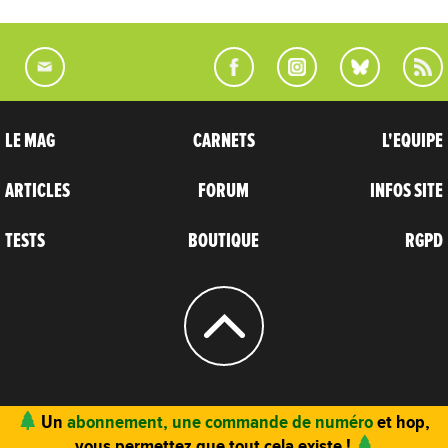
LE MAG
CARNETS
L'EQUIPE
ARTICLES
FORUM
INFOS SITE
TESTS
BOUTIQUE
RGPD
© 2004 - 2026
CARNETS D’AVENTURES
Un
abonnement, une commande de numéro
et hop,
vous permettez que tout cela existe !