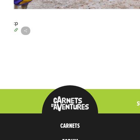
:p
S
CARNETS