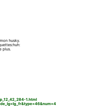
 mon husky.
quettes:huh:
e plus.
grp_12_42_284-1.html
?code_lg=lg_fr&type=46&num=4