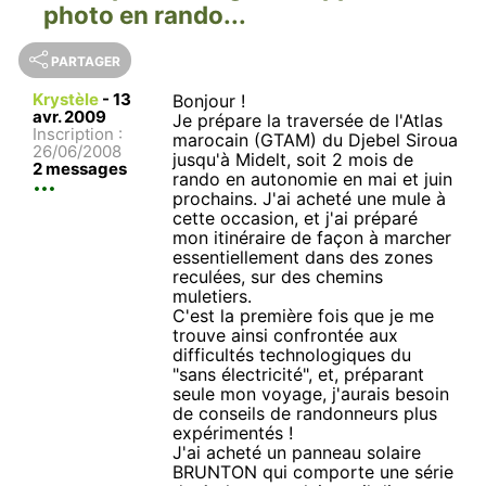
photo en rando...
PARTAGER
Krystèle
-
13
Bonjour !
avr. 2009
Je prépare la traversée de l'Atlas
Inscription :
marocain (GTAM) du Djebel Siroua
26/06/2008
jusqu'à Midelt, soit 2 mois de
2 messages
rando en autonomie en mai et juin
prochains. J'ai acheté une mule à
cette occasion, et j'ai préparé
mon itinéraire de façon à marcher
essentiellement dans des zones
reculées, sur des chemins
muletiers.
C'est la première fois que je me
trouve ainsi confrontée aux
difficultés technologiques du
"sans électricité", et, préparant
seule mon voyage, j'aurais besoin
de conseils de randonneurs plus
expérimentés !
J'ai acheté un panneau solaire
BRUNTON qui comporte une série