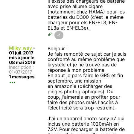
Il existe des chargeurs de batterie
avec prise allume cigare
(notamment chez HAMA) pour les
batteries du D300 (c'est le même
chargeur pour els EN-EL3, EN-
EL3a et EN-EL3e).
Milky_way
-
Bonjour !
01 juil. 2017
Je fais remonté ce sujet car je suis
mis à jour le
confronté au même problème que
08 mai 2018
krystèle et je ne trouve pas de
Inscription :
réponse à mon problème.
01/07/2017
En aout je pars faire le GR5 et fin
1 messages
septembre, une mission
en amazonie (décharger des
pièges photographiques). Du
coup, j'aimerais en profiter pour
faire des photos mais l'accès à
l’électricité sera trop restreint.
J'ai un appareil photo sony a7 qui
inclus une batterie 1020mAh en
7.2V. Pour recharger la batterie de